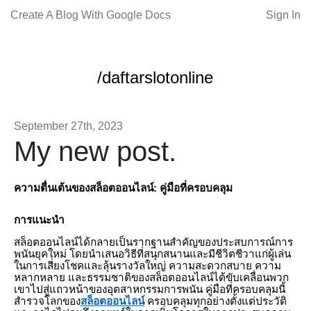
Create A Blog With Google Docs
Sign In
/daftarslotonline
September 27th, 2023
My new post.
ความตื่นเต้นของสล็อตออนไลน์: คู่มือที่ครอบคลุม
การแนะนำ
สล็อตออนไลน์ได้กลายเป็นรากฐานสำคัญของประสบการณ์การ
พนันยุคใหม่ โดยนำเสนอวิธีที่สนุกสนานและมีชีวิตชีวาแก่ผู้เล่น
ในการเสี่ยงโชคและลุ้นรางวัลใหญ่ ความสะดวกสบาย ความ
หลากหลาย และธรรมชาติของสล็อตออนไลน์ได้ขับเคลื่อนพวก
เขาไปสู่แถวหน้าของอุตสาหกรรมการพนัน คู่มือที่ครอบคลุมนี้
สำรวจโลกของ
สล็อตออนไลน์
ครอบคลุมทุกอย่างตั้งแต่ประวัติ