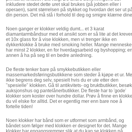
inkludere stedet dette uret skal brukes (på jobben eller i
operaen), samt størrelsen på stykket og hvordan det ser ut p
din person. Det må stå i forhold til deg og smigre klærne dine
Noen ganger er klokker veldig dumt... et 3 karat
diamantarmbåndsur med et ansikt som er så lite at det kreve
et 10x glass for å vise klokken, men vi trenger ikke en
dykkerklokke å bruke med smoking heller. Mange menneske
har minst 2 klokker, en for hverdagsarbeid og byshopping; e
annen å ha på seg til en bedre anledning.
De fleste tenker bare på smykkebutikken eller
massemarkedsføringsbutikkene som steder å kjøpe et ur. M
ikke begrens deg selv, spesielt hvis du er ute etter den
"spesielle" klokken. Gå til antikvitets- og bruktbutikker, besøk
auksjonshus og pantelånerbutikker. De fleste har to 'gode'
klokker som koster over hundre dollar. Prøv å finne en klokk
du vil elske for alltid. Det er egentlig mer enn bare noe å
fortelle tiden!
Noen klokker har bånd som er utformet som armbånd, og
båndet som følger med klokken er designet for det. Mange
klokker har engangsremmer slik at du kan se klokken på