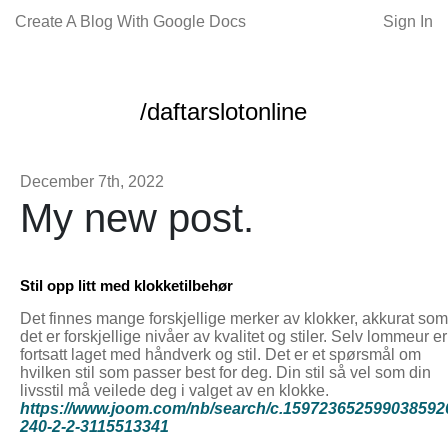
Create A Blog With Google Docs
Sign In
/daftarslotonline
December 7th, 2022
My new post.
Stil opp litt med klokketilbehør
Det finnes mange forskjellige merker av klokker, akkurat som
det er forskjellige nivåer av kvalitet og stiler. Selv lommeur er
fortsatt laget med håndverk og stil. Det er et spørsmål om
hvilken stil som passer best for deg. Din stil så vel som din
livsstil må veilede deg i valget av en klokke.
https://www.joom.com/nb/search/c.159723652599038592
240-2-2-3115513341