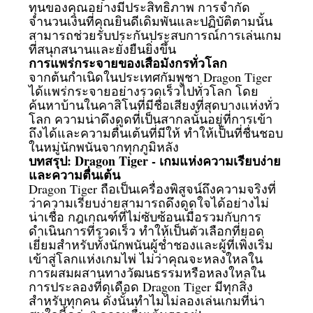
ทุนของคุณอย่างมีประสิทธิภาพ การจำกัด
จำนวนเงินที่คุณยินดีเดิมพันและปฏิบัติตามนั้น
สามารถช่วยรับประกันประสบการณ์การเล่นเกม
ที่สนุกสนานและยั่งยืนยิ่งขึ้น
การแพร่กระจายของเสือมังกรทั่วโลก
จากต้นกำเนิดในประเทศกัมพูชา Dragon Tiger
ได้แพร่กระจายอย่างรวดเร็วไปทั่วโลก โดย
ค้นหาบ้านในคาสิโนที่มีชื่อเสียงที่สุดบางแห่งทั่ว
โลก ความน่าดึงดูดที่เป็นสากลนั้นอยู่ที่การเข้า
ถึงได้และความตื่นเต้นที่มีให้ ทำให้เป็นที่ชื่นชอบ
ในหมู่นักพนันจากทุกภูมิหลัง
บทสรุป: Dragon Tiger - เกมแห่งความเรียบง่าย
และความตื่นเต้น
Dragon Tiger ถือเป็นเครื่องพิสูจน์ถึงความจริงที่
ว่าความเรียบง่ายสามารถดึงดูดใจได้อย่างไม่
น่าเชื่อ กฎเกณฑ์ที่ไม่ซับซ้อนเมื่อรวมกับการ
ดำเนินการที่รวดเร็ว ทำให้เป็นตัวเลือกที่ยอด
เยี่ยมสำหรับทั้งนักพนันผู้ช่ำชองและผู้ที่เพิ่งเริ่ม
เข้าสู่โลกแห่งเกมไพ่ ไม่ว่าคุณจะหลงใหลใน
การผสมผสานทางวัฒนธรรมหรือหลงใหลใน
การประลองที่ดุเดือด Dragon Tiger มีทุกสิ่ง
สำหรับทุกคน ดังนั้นทำไมไม่ลองเล่นเกมที่น่า