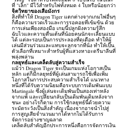
ที่ "เล็ก" มีไว้สำหรับไพ่ทั้งหมด 4 ใบหรือน้อยกว่า
จิตวิทยาของเสือมังกร
สิ่งที่ทำให้ Dragon Tiger แตกต่างจากเกมไพ่อื่นๆ
ก็คือความรวดเร็วและการรอคอยที่เข้มข้น ด้วย
การเล่นเพียงสองมือ เกมนี้ปลูกฝังความรู้สึก
ฉับไวและความตื่นเต้นที่น้อยคนนักจะเลียนแบบ
ได้ แต่ละรอบเป็นการประลองที่ดุเดือด ทำให้ผู้
เล่นมีส่วนร่วมและแทบจะลุกจากที่นั่ง ทำให้เป็น
ตัวเลือกที่เหมาะสำหรับผู้ที่แสวงหาอะดรีนาลีนที่
พลุ่งพล่าน
กลยุทธ์และเคล็ดลับสู่ความสำเร็จ
แม้ว่า Dragon Tiger จะเป็นเกมแห่งโอกาสเป็น
หลัก แต่ก็มีกลยุทธ์ที่ผู้เล่นสามารถใช้เพื่อเพิ่ม
โอกาสในการประสบความสำเร็จได้ แนวทาง
หนึ่งที่ได้รับความนิยมคือระบบการเดิมพันแบบ
Martingale ซึ่งผู้เล่นจะเดิมพันเป็นสองเท่าหลัง
จากแพ้ และเปลี่ยนกลับเป็นเดิมพันเดิมหลังจาก
ชนะ อย่างไรก็ตาม การใช้กลยุทธ์นี้ด้วยความ
ระมัดระวังเป็นสิ่งสำคัญ เนื่องจากอาจนำไปสู่
การสูญเสียจำนวนมากได้หากไม่ได้รับการ
จัดการอย่างชาญฉลาด
เคล็ดลับสำคัญอีกประการหนึ่งคือการจัดการเงิน