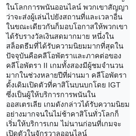
ในโลกการพนันออนไลน์ พวกเขาสัญญา
ว่าจะส่งผู้เล่นไปยังสถานที่และเวลาอื่น
ในขณะเดียวกันก็มอบโอกาสให้พวกเขา
ได้รับรางวัลเงินสดมากมาย หนึ่งใน
สล็อตธีมที่ได้รับความนิยมมากที่สุดใน
ปัจจุบันคือคลีโอพัตราและภาคต่อของ
คลีโอพัตรา II เกมทั้งสองมีผู้ชมจำนวน
มากในช่วงหลายปีที่ผ่านมา คลีโอพัตรา
ดั้งเดิมเปิดตัวที่คาสิโนบนบกโดย IGT
ซึ่งเป็นผู้ให้บริการการพนันใน
ออสเตรเลีย เกมดังกล่าวได้รับความนิยม
อย่างมากจนในไม่ช้าคาสิโนทั่วโลกก็
เริ่มให้บริการเกม ไม่นานก่อนที่เกมจะ
เปิดตัวในจักรวาลออนไลน์