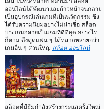
เล่น ในช่วงหลายปีที่ผ่านมา สล็อต
ออนไลน์ได้พัฒนาและก้าวหน้าจนกลาย
เป็นอุปกรณ์เล่นเกมที่เป็นนวัตกรรม ซึ่ง
ได้รับความนิยมอย่างไม่น่าเชื่อ สล็อต
บางเกมกลายเป็นเกมที่ดีที่สุด อย่างไร
ก็ตาม ดึงดูดแฟน ๆ ได้หลากหลายกว่า
เกมอื่น ๆ ส่วนใหญ่
สล็อต ออนไลน์
สล็อตที่มีธีมกำลังสร้างกระแสครั้งใหญ่