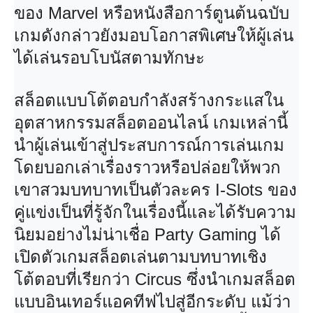
ของ Marvel หรือหนังสือการ์ตูนต้นฉบับ
เกมดังกล่าวยังมอบโอกาสพิเศษให้ผู้เล่น
ได้เล่นรอบโบนัสตามทักษะ
สล็อตแบบโต้ตอบกำลังสร้างกระแสใน
อุตสาหกรรมสล็อตออนไลน์ เกมเหล่านี้
นำผู้เล่นเข้าสู่ประสบการณ์การเล่นเกม
โดยบอกเล่าเรื่องราวหรือปล่อยให้พวก
เขาสวมบทบาทเป็นตัวละคร I-Slots ของ
คู่แข่งเป็นที่รู้จักในเรื่องนี้และได้รับความ
นิยมอย่างไม่น่าเชื่อ Party Gaming ได้
เปิดตัวเกมสล็อตเล่นตามบทบาทเชิง
โต้ตอบที่เรียกว่า Circus ซึ่งนำเกมสล็อต
แบบอินเทอร์แอคทีฟไปสู่อีกระดับ แม้ว่า