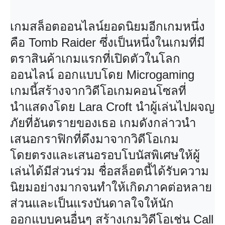
เกมสล็อตออนไลน์ยอดนิยมอีกเกมหนึ่ง
คือ Tomb Raider ซึ่งเป็นหนึ่งในเกมที่มี
ตราสินค้าเกมแรกที่เปิดตัวในโลก
ออนไลน์ ออกแบบโดย Microgaming
เกมนี้สร้างจากวิดีโอเกมคอนโซลที่
นำแสดงโดย Lara Croft นำผู้เล่นไปผจญ
ภัยที่อันตรายของเธอ เกมดังกล่าวนำ
เสนอกราฟิกที่ดึงมาจากวิดีโอเกม
โดยตรงและเสนอรอบโบนัสพิเศษให้ผู้
เล่นได้มีส่วนร่วม ชื่อสล็อตนี้ได้รับความ
นิยมอย่างมากจนทำให้เกิดภาคต่อหลาย
ส่วนและเป็นแรงบันดาลใจให้นัก
ออกแบบคนอื่นๆ สร้างเกมวิดีโอเช่น Call