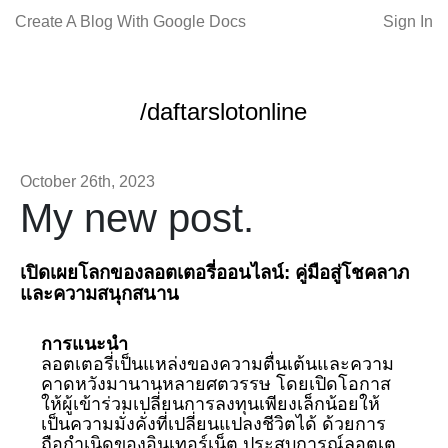
Create A Blog With Google Docs
Sign In
/daftarslotonline
October 26th, 2023
My new post.
เปิดเผยโลกของลอตเตอรี่ออนไลน์: คู่มือสู่โชคลาภ
และความสนุกสนาน
การแนะนำ
ลอตเตอรี่เป็นแหล่งของความตื่นเต้นและความ
คาดหวังมานานหลายศตวรรษ โดยเปิดโอกาส
ให้ผู้เข้าร่วมเปลี่ยนการลงทุนเพียงเล็กน้อยให้
เป็นความมั่งคั่งที่เปลี่ยนแปลงชีวิตได้ ด้วยการ
ถือกำเนิดของอินเทอร์เน็ต ประสบการณ์ลอตเต