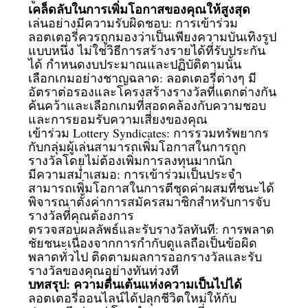
เคล็ดลับในการเพิ่มโอกาสของคุณให้สูงสุด
เล่นอย่างมีความรับผิดชอบ: การเข้าร่วม
ลอตเตอรี่ควรถูกมองว่าเป็นเพียงความบันเทิงรูป
แบบหนึ่ง ไม่ใช่วิธีการสร้างรายได้ที่รับประกัน
ได้ กำหนดงบประมาณและปฏิบัติตามนั้น
เลือกเกมอย่างชาญฉลาด: ลอตเตอรี่ต่างๆ มี
อัตราต่อรองและโครงสร้างรางวัลที่แตกต่างกัน
ค้นคว้าและเลือกเกมที่สอดคล้องกับความชอบ
และการยอมรับความเสี่ยงของคุณ
เข้าร่วม Lottery Syndicates: การรวมทรัพยากร
กับกลุ่มผู้เล่นสามารถเพิ่มโอกาสในการถูก
รางวัลโดยไม่ต้องเพิ่มการลงทุนมากนัก
มีความสม่ำเสมอ: การเข้าร่วมเป็นประจำ
สามารถเพิ่มโอกาสในการตีชุดค่าผสมที่ชนะได้
พิจารณาตั้งค่าการสมัครสมาชิกสำหรับการจับ
รางวัลที่คุณต้องการ
ตรวจสอบผลลัพธ์และรับรางวัลทันที: การพลาด
ชัยชนะเนื่องจากการกำกับดูแลถือเป็นข้อผิด
พลาดทั่วไป ติดตามผลการออกรางวัลและรับ
รางวัลของคุณอย่างทันท่วงที
บทสรุป: ความตื่นเต้นแห่งความเป็นไปได้
ลอตเตอรี่ออนไลน์ได้ปลุกชีวิตใหม่ให้กับ