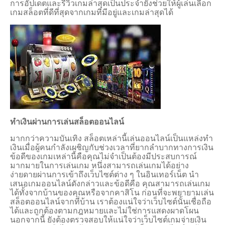
การอัปเดตและรีวิวเกมล่าสุดเป็นประจำยังช่วยให้ผู้เล่นเลือก
เกมสล็อตที่ดีที่สุดจากเกมที่มีอยู่และเกมล่าสุดได้
ทำเงินผ่านการเล่นสล็อตออนไลน์
มากกว่าความบันเทิง สล็อตเหล่านี้เล่นออนไลน์เป็นแหล่งทำ
เงินเมื่อผู้คนกำลังเผชิญกับช่วงเวลาที่ยากลำบากทางการเงิน
ข้อดีของเกมเหล่านี้คือคุณไม่จำเป็นต้องมีประสบการณ์
มากมายในการเล่นเกม หนึ่งสามารถเล่นเกมได้อย่าง
ง่ายดายผ่านการเข้าถึงเว็บไซต์ต่าง ๆ ในอินเทอร์เน็ต นำ
เสนอเกมออนไลน์ดังกล่าวและข้อดีคือ คุณสามารถเล่นเกม
ได้ทั้งจากบ้านของคุณหรือจากคาสิโน ก่อนที่จะพยายามเล่น
สล็อตออนไลน์จากที่บ้าน เราต้องแน่ใจว่าเว็บไซต์นั้นเชื่อถือ
ได้และถูกต้องตามกฎหมายและไม่ใช่การแสดงผาดโผน
นอกจากนี้ ยังต้องตรวจสอบให้แน่ใจว่าเว็บไซต์เกมจ่ายเงิน