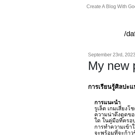
Create A Blog With G
/da
September 23rd, 202
My new p
การเรียนรู้ศิลปะแห่
การแนะนำ
รูเล็ต เกมเสี่ย
ความน่าดึงดูดของ
ใด ในคู่มือที่ครอบ
การทำความเข้าใจ
จะพร้อมที่จะก้าวข