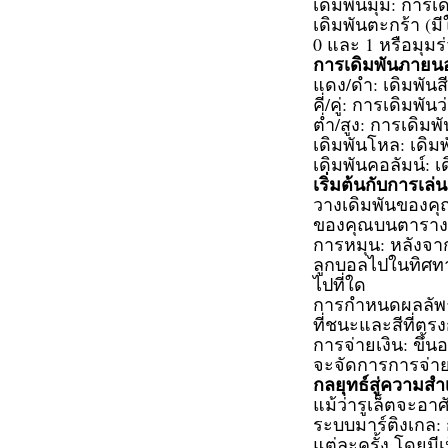
เดิมพันมุม: การเด
เดิมพันตะกร้า (มี
0 และ 1 หรือมุมร
การเดิมพันภายน
แดง/ดำ: เดิมพันส
คี่/คู่: การเดิมพั
ต่ำ/สูง: การเดิมพ
เดิมพันโหล: เดิม
เดิมพันคอลัมน์: 
เริ่มต้นกับการเล่
วางเดิมพันของคุณ:
ของคุณบนตารางก
การหมุน: หลังจา
ลูกบอลไปในทิศทาง
ไปที่ใด
การกำหนดผลลัพธ์
ที่ชนะและสีที่ตรง
การจ่ายเงิน: ขึ้
จะจัดการการจ่าย
กลยุทธ์สู่ความสำ
แม้ว่ารูเล็ตจะอาศั
ระบบมาร์ติงเกล: 
แต่ละครั้ง โดยมี