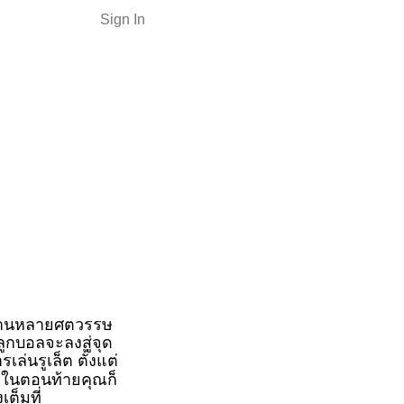
Sign In
มานานหลายศตวรรษ
ลูกบอลจะลงสู่จุด
ล่นรูเล็ต ตั้งแต่
 ในตอนท้ายคุณก็
เต็มที่