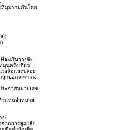
น
ปที่มุมร่วมกันโดย
36)
6)
ที่จะเริ่มวางชิป
ุนครั้งเดียว
ุนวงล้อและปล่อย
ูว่าลูกบอลจะตกลง
จะประกาศหมายเลข
ป ตัวแทนจำหน่าย
อง:
ลังจากการสูญเสีย
ดขีดจำกัดเพื่อ