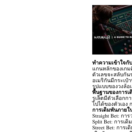
ทำความเข้าใจกับว
แกนหลักของเกมคือ
ตัวเลขจะสลับกันร
อเมริกันมีกระเป๋า
รูปแบบของวงล้อเป็
พื้นฐานของการเด
รูเล็ตมีตัวเลือก
ไปได้ของตัวเอง 
การเดิมพันภายใ
Straight Bet: กา
Split Bet: การเด
Street Bet: การ