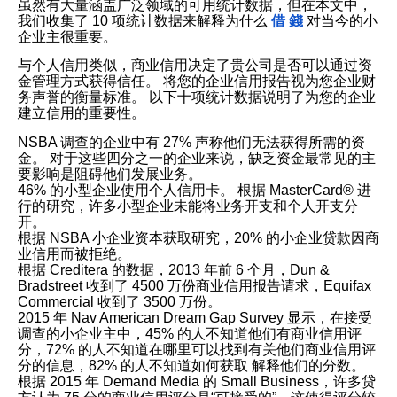
虽然有大量涵盖广泛领域的可用统计数据，但在本文中，
我们收集了 10 项统计数据来解释为什么
借 錢
对当今的小
企业主很重要。
与个人信用类似，商业信用决定了贵公司是否可以通过资
金管理方式获得信任。 将您的企业信用报告视为您企业财
务声誉的衡量标准。 以下十项统计数据说明了为您的企业
建立信用的重要性。
NSBA 调查的企业中有 27% 声称他们无法获得所需的资
金。 对于这些四分之一的企业来说，缺乏资金最常见的主
要影响是阻碍他们发展业务。
46% 的小型企业使用个人信用卡。 根据 MasterCard® 进
行的研究，许多小型企业未能将业务开支和个人开支分
开。
根据 NSBA 小企业资本获取研究，20% 的小企业贷款因商
业信用而被拒绝。
根据 Creditera 的数据，2013 年前 6 个月，Dun &
Bradstreet 收到了 4500 万份商业信用报告请求，Equifax
Commercial 收到了 3500 万份。
2015 年 Nav American Dream Gap Survey 显示，在接受
调查的小企业主中，45% 的人不知道他们有商业信用评
分，72% 的人不知道在哪里可以找到有关他们商业信用评
分的信息，82% 的人不知道如何获取 解释他们的分数。
根据 2015 年 Demand Media 的 Small Business，许多贷