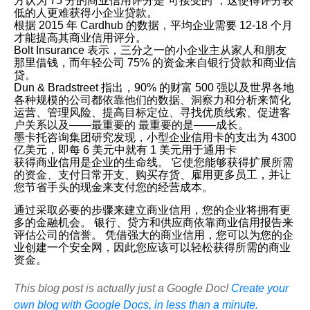
方认为 75 分的商业信用评分是“可接受的”，这使得评分较
低的人更难获得小企业贷款。
根据 2015 年 Cardhub 的数据，平均企业需要 12-18 个月
才能提高其商业信用评分。
Bolt Insurance 表示，三分之一的小企业主从家人和朋友
那里借钱，而年轻公司 75% 的资金来自银行贷款和商业信
贷。
Dun & Bradstreet 指出，90% 的财富 500 强以及世界各地
各种规模的公司都依靠他们的数据、洞察力和分析来简化
运营、管理风险、提高目标定位、寻找优质线索、促进客
户关系以及——最重要的 最重要的是——成长。
墨卡托咨询集团研究发现，小型企业信用卡的支出为 4300
亿美元，即每 6 美元中就有 1 美元用于通用卡
获得商业信用是企业的生命线。 它使您能够获得扩展所需
的资金、支付日常开支、购买存货、雇用更多员工，并让
您节省手头的现金来支付您的经营成本。
通过采取必要的步骤来建立商业信用，您的企业将拥有更
多的金融机会。 银行、贷方和供应商依靠商业信用报告来
评估公司的信誉。 凭借强大的商业信用，您可以为您的企
业创建一个安全网，因此您应该可以轻松获得所需的商业
资金。
This blog post is actually just a Google Doc!
Create your
own blog with Google Docs, in less than a minute.