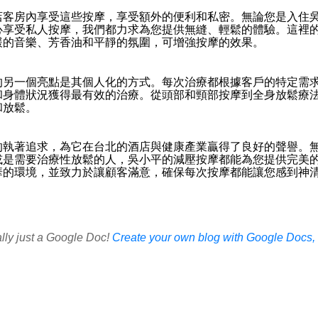
店客房內享受這些按摩，享受額外的便利和私密。無論您是入住
心享受私人按摩，我們都力求為您提供無縫、輕鬆的體驗。這裡
緩的音樂、芳香油和平靜的氛圍，可增強按摩的效果。
的另一個亮點是其個人化的方式。每次治療都根據客戶的特定需
和身體狀況獲得最有效的治療。從頭部和頸部按摩到全身放鬆療
和放鬆。
的執著追求，為它在台北的酒店與健康產業贏得了良好的聲譽。
或是需要治療性放鬆的人，吳小平的減壓按摩都能為您提供完美
華的環境，並致力於讓顧客滿意，確保每次按摩都能讓您感到神
ally just a Google Doc!
Create your own blog with Google Docs, i