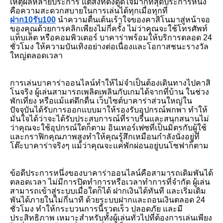
เหตุผลหลายประการ แต่สิ่งที่ดึงดูดใจมากที่สุดประการหนึ่ง
คือความสะดวกสบายในการเล่นได้ทุกเมื่อทุกที่
ฝาก10รับ100
นำความตื่นเต้นเร้าใจของคาสิโนมาสู่หน้าจอ
ของคุณด้วยการคลิกเพียงไม่กี่ครั้ง ไม่ว่าคุณจะใช้โทรศัพท์
แท็บเล็ต หรือคอมพิวเตอร์ บาคาร่าพร้อมให้บริการตลอด 24
ชั่วโมง ให้ความบันเทิงอย่างต่อเนื่องและโอกาสชนะรางวัล
ใหญ่ตลอดเวลา
การเล่นบาคาร่าออนไลน์ทำให้ไม่จำเป็นต้องเดินทางไปคาสิ
โนจริง ผู้เล่นสามารถเพลิดเพลินกับเกมได้จากที่บ้าน ในช่วง
พักเที่ยง หรือแม้แต่ดึกดื่น เว็บไซต์บาคาร่าส่วนใหญ่ใน
ปัจจุบันได้รับการออกแบบมาให้รองรับอุปกรณ์พกพา ทำให้
มั่นใจได้ว่าจะได้รับประสบการณ์ที่ราบรื่นและสนุกสนานไม่
ว่าคุณจะใช้อุปกรณ์ใดก็ตาม อินเทอร์เฟซที่เป็นมิตรกับผู้ใช้
และกราฟิกคุณภาพสูงทำให้คุณรู้สึกเหมือนกำลังนั่งอยู่ที่
โต๊ะบาคาร่าจริงๆ แม้ว่าคุณจะแค่พักผ่อนอยู่บนโซฟาก็ตาม
ข้อดีประการหนึ่งของบาคาร่าออนไลน์คือสามารถเดิมพันได้
ตลอดเวลา ไม่มีการปิดทำการหรือเวลาทำการที่จำกัด ผู้เล่น
สามารถเข้าสู่ระบบเมื่อใดก็ได้ ฝากเงินได้ทันที และเริ่มเดิม
พันได้ภายในไม่กี่นาที ด้วยระบบฝากและถอนเงินตลอด 24
ชั่วโมง ทำให้กระบวนการนี้รวดเร็ว ปลอดภัย และมี
ประสิทธิภาพ เหมาะสำหรับทั้งผู้เล่นทั่วไปที่ต้องการเล่นเพียง