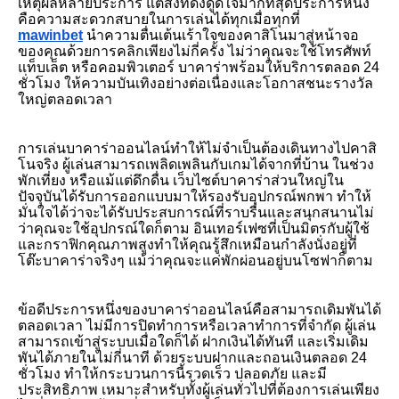
เหตุผลหลายประการ แต่สิ่งที่ดึงดูดใจมากที่สุดประการหนึ่ง
คือความสะดวกสบายในการเล่นได้ทุกเมื่อทุกที่
mawinbet
นำความตื่นเต้นเร้าใจของคาสิโนมาสู่หน้าจอ
ของคุณด้วยการคลิกเพียงไม่กี่ครั้ง ไม่ว่าคุณจะใช้โทรศัพท์
แท็บเล็ต หรือคอมพิวเตอร์ บาคาร่าพร้อมให้บริการตลอด 24
ชั่วโมง ให้ความบันเทิงอย่างต่อเนื่องและโอกาสชนะรางวัล
ใหญ่ตลอดเวลา
การเล่นบาคาร่าออนไลน์ทำให้ไม่จำเป็นต้องเดินทางไปคาสิ
โนจริง ผู้เล่นสามารถเพลิดเพลินกับเกมได้จากที่บ้าน ในช่วง
พักเที่ยง หรือแม้แต่ดึกดื่น เว็บไซต์บาคาร่าส่วนใหญ่ใน
ปัจจุบันได้รับการออกแบบมาให้รองรับอุปกรณ์พกพา ทำให้
มั่นใจได้ว่าจะได้รับประสบการณ์ที่ราบรื่นและสนุกสนานไม่
ว่าคุณจะใช้อุปกรณ์ใดก็ตาม อินเทอร์เฟซที่เป็นมิตรกับผู้ใช้
และกราฟิกคุณภาพสูงทำให้คุณรู้สึกเหมือนกำลังนั่งอยู่ที่
โต๊ะบาคาร่าจริงๆ แม้ว่าคุณจะแค่พักผ่อนอยู่บนโซฟาก็ตาม
ข้อดีประการหนึ่งของบาคาร่าออนไลน์คือสามารถเดิมพันได้
ตลอดเวลา ไม่มีการปิดทำการหรือเวลาทำการที่จำกัด ผู้เล่น
สามารถเข้าสู่ระบบเมื่อใดก็ได้ ฝากเงินได้ทันที และเริ่มเดิม
พันได้ภายในไม่กี่นาที ด้วยระบบฝากและถอนเงินตลอด 24
ชั่วโมง ทำให้กระบวนการนี้รวดเร็ว ปลอดภัย และมี
ประสิทธิภาพ เหมาะสำหรับทั้งผู้เล่นทั่วไปที่ต้องการเล่นเพียง