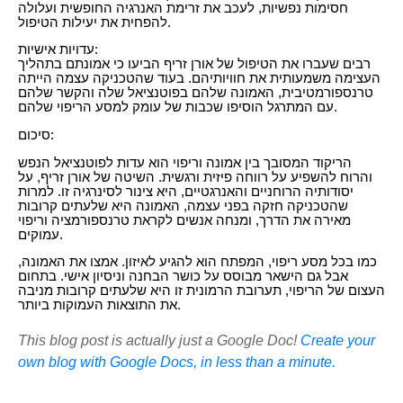
חסימות נפשיות, לעכב את זרימת האנרגיה החופשית ועלולה
להפחית את יעילות הטיפול.
עדויות אישיות:
רבים שעברו את הטיפול של אורן זריף הביעו כי אמונתם בתהליך
העצימה משמעותית את חוויותיהם. בעוד שהטכניקה עצמה הייתה
טרנספורמטיבית, האמונה שלהם בפוטנציאל שלה והקשר שלהם
עם המתרגל הוסיפו שכבות של עומק למסע הריפוי שלהם.
סיכום:
הריקוד המסובך בין אמונה וריפוי הוא עדות לפוטנציאל הנפש
והרוח להשפיע על רווחה פיזית ורגשית. השיטה של אורן זריף, על
יסודותיה הרוחניים והאנרגטיים, היא צינור לסינרגיה זו. למרות
שהטכניקה חזקה בפני עצמה, האמונה היא שלעתים קרובות
מאירה את הדרך, ומנחה אנשים לקראת טרנספורמציה וריפוי
עמוקים.
כמו בכל מסע ריפוי, המפתח הוא להגיע לאיזון. אמצו את האמונה,
אבל גם הישאר מבוסס על כושר הבחנה וניסיון אישי. בתחום
העצום של הריפוי, תערובת הרמונית זו היא שלעתים קרובות מניבה
את התוצאות העמוקות ביותר.
This blog post is actually just a Google Doc!
Create your
own blog with Google Docs, in less than a minute.