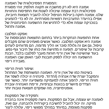
המסגרת הפסיכולוגית של האמונה:
אמונה היא לא רק מחשבה או תקווה חולפת; זוהי מסגרת
פסיכולוגית רבת עוצמה שיכולה לשנות את התפיסות והחוויות
שלנו. אמונה חזקה ביעילות הטיפול יכולה להגביר תוצאות חיוביות,
אפילו בהיעדר התערבויות רפואיות מסורתיות. זה לא כדי להמעיט
בטכניקה עצמה אלא כדי להדגיש את ההשפעה הסינרגטית של
אמונה ותרגול.
אפקט הפלצבו:
אחת התופעות הנחקרות ביותר בתחום התוצאות המבוססות על
אמונה היא אפקט הפלצבו. כאשר אנשים מאמינים שהם מקבלים
טיפול, גם אם זה גלולת סוכר או הליך מדומה, הם מדווחים לעתים
קרובות על שיפורים. תופעה זו מדגישה את כוחו של חיבור גוף-נפש.
בעוד שהשיטה של אורן זריף חורגת מעבר לפלצבו בלבד, הבנת
ההשפעה הזו יכולה לספק תובנות לגבי האופן שבו האמונה
מגבירה ריפוי.
שיפור חווית הריפוי:
בשיטות כמו של אורן זריף, האמונה המשותפת של המתרגל
והמקבל יוצרת שדה אנרגיה מהדהד. סינרגיה זו יכולה לשפר את
חווית הריפוי, להפוך אותה למעמיקה ומשפיעה יותר. כאשר שני
הצדדים מיושרים בכוונות ובציפיות, זרימת האנרגיה עוברת
אופטימיזציה, מה שמקדם תוצאות טובות יותר.
תפקידה של הספקנות:
לאמונה יש עוצמה, אבל גם הספקנות. גישה סקפטית אינה בהכרח
מזיקה. זה יכול להוביל לחשיבה ביקורתית ולהבחנה. עם זאת,
ספקנות מוגזמת, במיוחד במהלך מפגשי ריפוי, עלולה ליצור