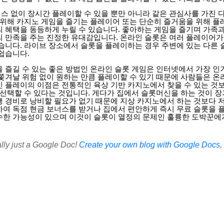
스 없이 장시간 플레이할 수 있을 뿐만 아니라 같은 관심사를 가진 
을 위해 카지노 게임을 즐기는 플레이어 또는 단순히 즐거움을 위해 
의 혜택을 동등하게 누릴 수 있습니다. 좋아하는 게임을 즐기며 가족과
의 만족을 주는 진정한 유대감입니다. 온라인 슬롯은 여러 플레이어가
있습니다. 라이브 장소에서 슬롯을 플레이하는 경우 주변에 있는 다른
쉽습니다.
 즐길 수 있는 좋은 방법인 온라인 슬롯 게임은 인터넷에서 가장 인
 쫓겨날 위험 없이 원하는 만큼 플레이할 수 있기 때문에 사람들은 온
인 플레이의 이점은 전통적인 육상 기반 카지노에서 찾을 수 있는 것보
 선택할 수 있다는 것입니다. 게다가 집에서 슬롯머신을 하는 것이 장
행 경비로 낭비할 필요가 없기 때문에 지상 카지노에서 하는 것보다 
하여 독점 현금 보너스를 받거나 집에서 편안하게 즉시 무료 슬롯을 플
수한 가능성이 있으며 이것이 슬롯이 열정의 문제인 훌륭한 도박꾼에
ally just a Google Doc!
Create your own blog with Google Docs, i