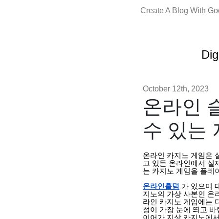
Create A Blog With G
Dig
October 12th, 2023
온라인 
수 있는
온라인 카지노 게임은 
고 있든 온라인에서 실
는 카지노 게임을 플레이
온라인홀덤
가 있으며 
지노의 가상 사본인 온
라인 카지노 게임에는 
성이 가장 눈에 띄고 
이어가 지상 카지노에서