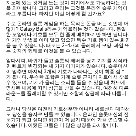
지노에 있는 것처럼 노는 것이 여기에서도 가능하다는 것
을 의미합니다. 그리고 우리는 그것을 온라인 슬롯 게임이
라고 부릅니다. 하지만 이걸 어떻게 할 건가요?
주로 온라인 슬롯 게임을 하는 목적은 돈을 버는 것인데 어
떻게? Galaxy Balls라는 게임을하는 것과 같습니다. 동일
한 모양이나 기호를 모두 한 줄에 배치하기만 하면 됩니다.
이 게임 방법을 이미 알고 있으면 특수 기호 행이 있는 화면
을 볼 수 있습니다. 때로는 2–4개의 물레에서 모양, 과일 또
는 숫자의 형태로 이것을 볼 수 있습니다.
알다시피, 바퀴가 돌고 슬롯의 레버를 당겨 기계를 시작하
면 빠르게 변경되는 세 가지 이미지가 있습니다. 슬롯머신
이 멈추면 마지막 3개의 기호가 나타나는 것이 최종 점수
가 됩니다. 우승한 조합은 기계 슬롯 근처의 차트에서 찾을
수 있으며, 기계가 울리는 소리를 들을 수 있을 때 차트에
명시된 내용에 따라 상금을 받을 수 있습니다. 여전히 다른
라운드를 플레이할 수 있지만 조합의 상금에 따라 다릅니
다.
그러나 당신은 여전히 가로선뿐만 아니라 세로선과 대각선
도 당신을 승자로 만들 수 있습니다. 온라인 슬롯머신의 전
문가가 되고 싶다면 화면이 더 넓기 때문에 가끔 연습할 수
있습니다. 어쨌든 그들은 더 많은 상징을 과시합니다.