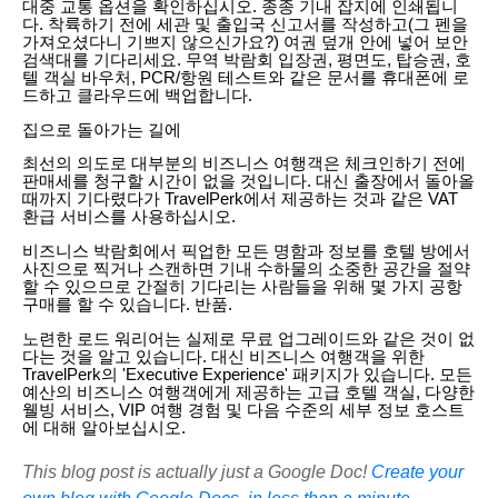
대중 교통 옵션을 확인하십시오. 종종 기내 잡지에 인쇄됩니
다. 착륙하기 전에 세관 및 출입국 신고서를 작성하고(그 펜을
가져오셨다니 기쁘지 않으신가요?) 여권 덮개 안에 넣어 보안
검색대를 기다리세요. 무역 박람회 입장권, 평면도, 탑승권, 호
텔 객실 바우처, PCR/항원 테스트와 같은 문서를 휴대폰에 로
드하고 클라우드에 백업합니다.
집으로 돌아가는 길에
최선의 의도로 대부분의 비즈니스 여행객은 체크인하기 전에
판매세를 청구할 시간이 없을 것입니다. 대신 출장에서 돌아올
때까지 기다렸다가 TravelPerk에서 제공하는 것과 같은 VAT
환급 서비스를 사용하십시오.
비즈니스 박람회에서 픽업한 모든 명함과 정보를 호텔 방에서
사진으로 찍거나 스캔하면 기내 수하물의 소중한 공간을 절약
할 수 있으므로 간절히 기다리는 사람들을 위해 몇 가지 공항
구매를 할 수 있습니다. 반품.
노련한 로드 워리어는 실제로 무료 업그레이드와 같은 것이 없
다는 것을 알고 있습니다. 대신 비즈니스 여행객을 위한
TravelPerk의 'Executive Experience' 패키지가 있습니다. 모든
예산의 비즈니스 여행객에게 제공하는 고급 호텔 객실, 다양한
웰빙 서비스, VIP 여행 경험 및 다음 수준의 세부 정보 호스트
에 대해 알아보십시오.
This blog post is actually just a Google Doc!
Create your