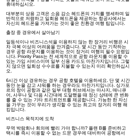
휴대하십시오.
대부분의 상용 고객은 소음 감소 헤드폰의 가치를 맹세하며 일
반적으로 저렴하고 일회용 헤드폰을 제공하는 항공사에서는
자신의 헤드폰을 가져가는 것이 좋은 친환경 여행 팁입니다.
출장 중 경유에서 살아남기
일등석이나 비즈니스석을 이용하지 않는 한 장거리 비행은 시
차 극복 이상의 어려움을 안겨줍니다. 몇 시간 동안 기착하는
경우 공항 라운지를 이용하는 것이 장거리 여행의 필수 요령입
니다. Priority Pass는 전 세계적으로 공항 라운지를 이용할 수
있는 가입 서비스이며 일부 신용 카드도 마찬가지입니다. 그렇
지 않으면 일회성 수수료를 지불할 수 있는지 미리 확인하십시
오.
6시간 이상 경유하는 경우 공항 호텔을 이용하세요. 단 몇 시간
동안 눈을 감고 샤워를 하는 경우라도 마찬가지입니다. 싱가포
르의 창이 공항과 같은 일부 대형 허브에서는 마사지, 매니큐
어, 사우나 및 다음 시간대에 도달했을 때 정신 상태에 큰 변화
를 줄 수 있는 기타 트리트먼트를 제공합니다. 가능한 한 자신
을 가꾸는 것이 우리가 생각할 수 있는 최고의 장거리 여행 해
킹입니다.
비즈니스 목적지에 도착
무역 박람회나 회의에 빨리 가야 합니까? 플랜 B를 준비하고
택시를 즉시 이용할 수 없는 드문 경우에 대비하여 공항에서