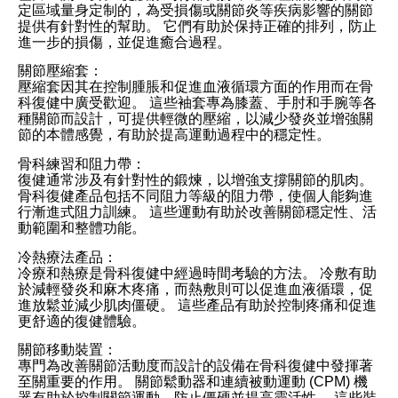
定區域量身定制的，為受損傷或關節炎等疾病影響的關節
提供有針對性的幫助。 它們有助於保持正確的排列，防止
進一步的損傷，並促進癒合過程。
關節壓縮套：
壓縮套因其在控制腫脹和促進血液循環方面的作用而在骨
科復健中廣受歡迎。 這些袖套專為膝蓋、手肘和手腕等各
種關節而設計，可提供輕微的壓縮，以減少發炎並增強關
節的本體感覺，有助於提高運動過程中的穩定性。
骨科練習和阻力帶：
復健通常涉及有針對性的鍛煉，以增強支撐關節的肌肉。
骨科復健產品包括不同阻力等級的阻力帶，使個人能夠進
行漸進式阻力訓練。 這些運動有助於改善關節穩定性、活
動範圍和整體功能。
冷熱療法產品：
冷療和熱療是骨科復健中經過時間考驗的方法。 冷敷有助
於減輕發炎和麻木疼痛，而熱敷則可以促進血液循環，促
進放鬆並減少肌肉僵硬。 這些產品有助於控制疼痛和促進
更舒適的復健體驗。
關節移動裝置：
專門為改善關節活動度而設計的設備在骨科復健中發揮著
至關重要的作用。 關節鬆動器和連續被動運動 (CPM) 機
器有助於控制關節運動，防止僵硬並提高靈活性。 這些裝