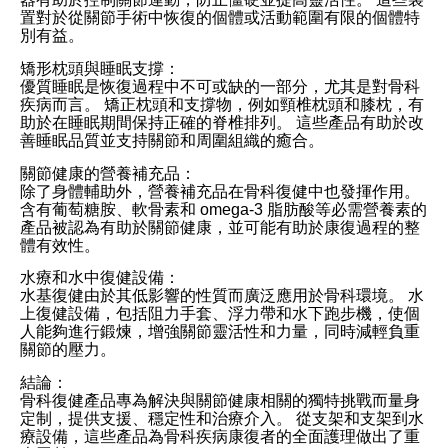
置對於從關節手術中恢復的個體或活動範圍有限的個體特
別有益。
矯形枕頭與睡眠支撐：
優質睡眠是恢復過程中不可或缺的一部分，尤其是對骨科
疾病而言。 矯正枕頭和支撐物，例如頸椎枕頭和膝枕，有
助於在睡眠期間保持正確的脊椎排列。 這些產品有助於改
善睡眠品質並支持關節和周圍組織的癒合。
關節健康的營養補充品：
除了身體輔助外，營養補充品在骨科復健中也發揮作用。
含有葡萄糖胺、軟骨素和 omega-3 脂肪酸等必需營養素的
產品被認為有助於關節健康，並可能有助於康復過程的整
體有效性。
水療和水中復健設備：
水基復健由於其低影響的性質而廣泛應用於骨科環境。 水
上復健設備，包括阻力手套、浮力帶和水下跑步機，使個
人能夠進行鍛煉，增強關節靈活性和力量，同時減輕負重
關節的壓力。
結論：
骨科復健產品專為解決與關節健康相關的獨特挑戰而量身
定制，提供支援、穩定性和治療介入。 從支架和支架到水
療設備，這些產品為骨科疾病康復者的全面護理做出了重