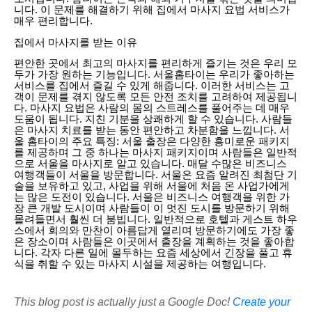
니다. 이 문제를 해결하기 위해 집에서 마사지 요법 서비스가
매우 편리합니다.
집에서 마사지를 받는 이유
편안한 곳에서 최고의 마사지를 편리하게 즐기는 것은 우리 모
두가 가장 원하는 기능입니다. 서울홈타이는 우리가 좋아하는
서비스를 집에서 즐길 수 있게 해줍니다. 이러한 서비스는 고
객이 문제를 겪지 않도록 모든 안전 조치를 고려하여 제공됩니
다. 마사지 요법은 사람의 몸의 스트레스를 풀어주는 데 매우
도움이 됩니다. 지친 기분을 상쾌하게 할 수 있습니다. 사람들
은 마사지 치료를 받는 동안 편안하고 차분함을 느낍니다. 서
울 홈타이의 주요 특징: 서울 출장은 다양한 흥미로운 패키지
를 제공하며 그 중 하나는 마사지 패키지이며 사람들은 일반적
으로 서울을 마사지로 알고 있습니다. 매달 수많은 비즈니스
여행객들이 서울을 방문합니다. 서울은 요즘 알려진 최첨단 기
술을 보유하고 있고, 사업을 위해 서울에 처음 온 사업가에게
는 많은 도전이 있습니다. 서울은 비즈니스 여행객을 위한 가
장 큰 개발 도시이며 사람들이 이 멋진 도시를 방문하기 위해
몰려들면서 훨씬 더 붐빕니다. 일반적으로 호텔과 게스트 하우
스에서 회의와 만찬이 아름답게 열리며 방문하기에도 가장 좋
은 장소이며 사람들은 이곳에서 출장을 계획하는 것을 좋아합
니다. 각자 다른 일에 몰두하는 요즘 세상에서 긴장을 풀고 휴
식을 취할 수 있는 마사지 시설을 제공하는 여행입니다.
This blog post is actually just a Google Doc!
Create your