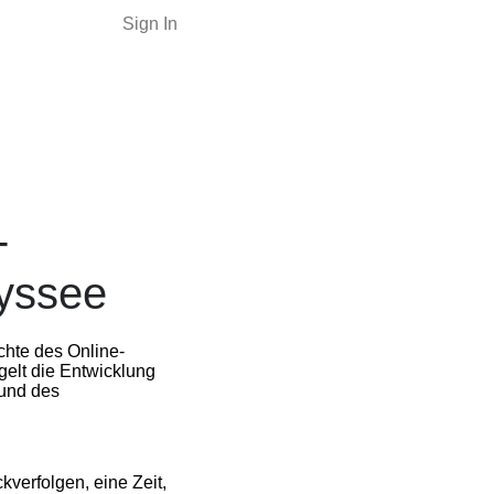
Sign In
-
dyssee
chte des Online-
elt die Entwicklung
 und des
kverfolgen, eine Zeit,