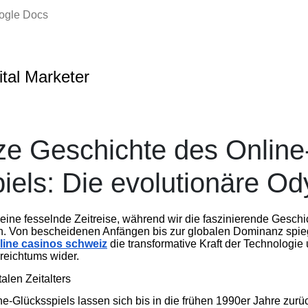
oogle Docs
ital Marketer
ze Geschichte des Online
iels: Die evolutionäre O
eine fesselnde Zeitreise, während wir die faszinierende Geschi
en. Von bescheidenen Anfängen bis zur globalen Dominanz spieg
line casinos schweiz
die transformative Kraft der Technologie
reichtums wider.
alen Zeitalters
e-Glücksspiels lassen sich bis in die frühen 1990er Jahre zurüc