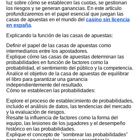
luz sobre cómo se establecen las cuotas, se gestionan
los riesgos y se generan ganancias. En este artículo
profundizaremos en el papel esencial que juegan las
casas de apuestas en el mundo del
casino sin licencia
en españa
.
Explicando la función de las casas de apuestas:
Definir el papel de las casas de apuestas como
intermediarios entre los apostadores.
Explique cómo las casas de apuestas determinan las
probabilidades en función de factores como la
probabilidad, el sentimiento del público y la competencia.
Analice el objetivo de la casa de apuestas de equilibrar
el libro para garantizar una ganancia
independientemente del resultado.
Cómo se establecen las probabilidades:
Explore el proceso de establecimiento de probabilidades,
incluido el análisis de datos, las tendencias del mercado
y la evaluación de riesgos.
Resalte la influencia de factores como la forma del
equipo, las lesiones de los jugadores y el desempeño
histórico en las probabilidades.
Explique el concepto de "sombrear las probabilidades"