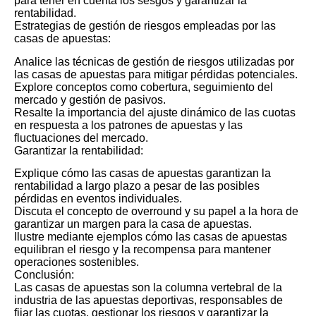
para tener en cuenta los sesgos y garantizar la
rentabilidad.
Estrategias de gestión de riesgos empleadas por las
casas de apuestas:
Analice las técnicas de gestión de riesgos utilizadas por
las casas de apuestas para mitigar pérdidas potenciales.
Explore conceptos como cobertura, seguimiento del
mercado y gestión de pasivos.
Resalte la importancia del ajuste dinámico de las cuotas
en respuesta a los patrones de apuestas y las
fluctuaciones del mercado.
Garantizar la rentabilidad:
Explique cómo las casas de apuestas garantizan la
rentabilidad a largo plazo a pesar de las posibles
pérdidas en eventos individuales.
Discuta el concepto de overround y su papel a la hora de
garantizar un margen para la casa de apuestas.
Ilustre mediante ejemplos cómo las casas de apuestas
equilibran el riesgo y la recompensa para mantener
operaciones sostenibles.
Conclusión:
Las casas de apuestas son la columna vertebral de la
industria de las apuestas deportivas, responsables de
fijar las cuotas, gestionar los riesgos y garantizar la