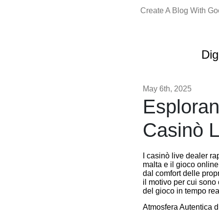
Create A Blog With G
Dig
May 6th, 2025
Esploran
Casinò L
I casinò live dealer r
malta e il gioco onlin
dal comfort delle prop
il motivo per cui sono
del gioco in tempo rea
Atmosfera Autentica d