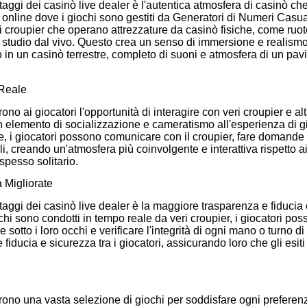
taggi dei casinò live dealer è l'autentica atmosfera di casinò che
ò online dove i giochi sono gestiti da Generatori di Numeri Casua
 croupier che operano attrezzature da casinò fisiche, come ruote
no studio dal vivo. Questo crea un senso di immersione e realism
o in un casinò terrestre, completo di suoni e atmosfera di un pa
 Reale
frono ai giocatori l'opportunità di interagire con veri croupier e al
 elemento di socializzazione e cameratismo all'esperienza di gi
ive, i giocatori possono comunicare con il croupier, fare domande
i, creando un'atmosfera più coinvolgente e interattiva rispetto ai
spesso solitario.
 Migliorate
taggi dei casinò live dealer è la maggiore trasparenza e fiducia 
ochi sono condotti in tempo reale da veri croupier, i giocatori po
e sotto i loro occhi e verificare l'integrità di ogni mano o turno d
fiducia e sicurezza tra i giocatori, assicurando loro che gli esit
frono una vasta selezione di giochi per soddisfare ogni preferenza