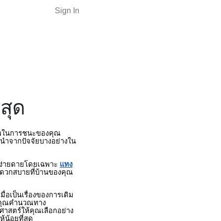
Sign In
สุด
กยภาพในการชนะของคุณ
ะนำจากปัจจัยบางอย่างใน
และง่ายดายโดยเฉพาะ
แทง
ะดวกสบายที่บ้านของคุณ
ื่อเป็นเรื่องของการเดิม
ห้คุณคำนวณทาง
าสตร์ให้คุณเลือกอย่าง
น้อยที่สุด