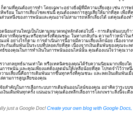
ตามที่คุณต้องการทำ โดยเฉพาะอย่างยิ่งผู้ที่มีความเสี่ยงสูง เช่น การพน
พร้อม ในการเสี่ยงโชคเช่นนี้ คุณต้องลดการสูญเสียให้มากที่สุด เพื่อที่คุ
็นส่วนหนึ่งของการพนันและคุณอาจไม่สามารถหลีกเลี่ยงได้ แต่คุณต้องทำใ
ิยมส่วนใหญ่เป็นไปตามหมวดหมู่หลักดังต่อไปนี้ - การเดิมพันแบบก้าว
ังจากที่คุณชนะหรือทุกครั้งที่คุณชนะ ในทางกลับกัน ความก้าวหน้าในเชิ
แพ้ อย่างไรก็ตาม การดำเนินการนี้อาจมีความเสี่ยงเล็กน้อย เนื่องจากคุ
ระกันเดิมพันเป็นระบบที่ปลอดภัยที่สุด เนื่องจากเงินเดิมพันของคุณจะลดล
ทธ์ของคุณในการทำเงินในการพนันออนไลน์นั้น คุณต้องแน่ใจว่าคุณวาง
รวางกลยุทธ์นานเท่าใด หรือเทคนิคของคุณได้รับความนิยมมากเพียงใด การ
นการพนัน และคุณเพียงแค่ต้องลดมันให้เหลือน้อยที่สุด โปรดจำไว้ว่าหนึ่งใน
ามเสี่ยงนี้คือการเดิมพันมากขึ้นทุกครั้งที่คุณชนะ และลดเงินเดิมพันเมื่อ
ื่อไล่ตามการสูญเสียของคุณ
จัยสำคัญในการเลือกระบบการเดิมพันออนไลน์ของคุณ อย่าคิดว่าระบบ
มเงินเดิมพันทุกครั้ง แน่นอนว่าคุณต้องหลีกเลี่ยงการโลภเพราะสิ่งนี้จะด
ally just a Google Doc!
Create your own blog with Google Docs, i