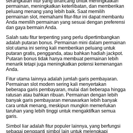
serangkaian fitur yang dirancang untuk meningkatkan
permainan, meningkatkan keterlibatan, dan memberikan
peluang menang yang lebih baik. Saat memilih
permainan slot, memahami fitur-fitur ini dapat membantu
Anda memilih permainan yang sesuai dengan preferensi
dan gaya bermain Anda.
Salah satu fitur terpenting yang perlu dipertimbangkan
adalah putaran bonus. Permainan mini dalam permainan
slot utama ini sering kali memberikan peluang untuk
putaran gratis, pengganda, atau bahkan hadiah jackpot.
Putaran bonus tidak hanya membuat permainan lebih
menarik tetapi juga meningkatkan potensi kemenangan
Anda.
Fitur utama lainnya adalah jumlah garis pembayaran.
Permainan slot modern sering kali menyertakan
beberapa garis pembayaran, mulai dari beberapa hingga
ratusan atau bahkan ribuan. Permainan dengan lebih
banyak garis pembayaran menawarkan lebih banyak
cara untuk menang, meskipun mungkin memerlukan
taruhan yang lebih tinggi untuk mengaktifkan semua
garis.
Simbol liar adalah fitur populer lainnya, yang berfungsi
sebagai pengganti simbol lain untuk melengkapi