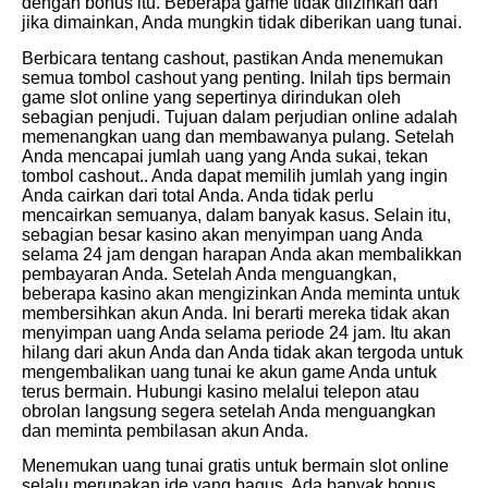
dengan bonus itu. Beberapa game tidak diizinkan dan
jika dimainkan, Anda mungkin tidak diberikan uang tunai.
Berbicara tentang cashout, pastikan Anda menemukan
semua tombol cashout yang penting. Inilah tips bermain
game slot online yang sepertinya dirindukan oleh
sebagian penjudi. Tujuan dalam perjudian online adalah
memenangkan uang dan membawanya pulang. Setelah
Anda mencapai jumlah uang yang Anda sukai, tekan
tombol cashout.. Anda dapat memilih jumlah yang ingin
Anda cairkan dari total Anda. Anda tidak perlu
mencairkan semuanya, dalam banyak kasus. Selain itu,
sebagian besar kasino akan menyimpan uang Anda
selama 24 jam dengan harapan Anda akan membalikkan
pembayaran Anda. Setelah Anda menguangkan,
beberapa kasino akan mengizinkan Anda meminta untuk
membersihkan akun Anda. Ini berarti mereka tidak akan
menyimpan uang Anda selama periode 24 jam. Itu akan
hilang dari akun Anda dan Anda tidak akan tergoda untuk
mengembalikan uang tunai ke akun game Anda untuk
terus bermain. Hubungi kasino melalui telepon atau
obrolan langsung segera setelah Anda menguangkan
dan meminta pembilasan akun Anda.
Menemukan uang tunai gratis untuk bermain slot online
selalu merupakan ide yang bagus. Ada banyak bonus