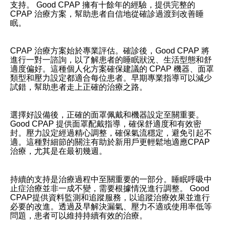
支持。 Good CPAP 擁有十餘年的經驗，提供完整的
CPAP 治療方案，幫助患者自信地從確診過渡到改善睡
眠。
CPAP 治療方案始於專業評估。確診後，Good CPAP 將
進行一對一諮詢，以了解患者的睡眠狀況、生活型態和舒
適度偏好。這種個人化方案確保建議的 CPAP 機器、面罩
類型和壓力設定都適合每位患者。早期專業指導可以減少
試錯，幫助患者走上正確的治療之路。
選擇好設備後，正確的面罩佩戴和機器設定至關重要。
Good CPAP 提供面罩配戴指導，確保舒適度和有效密
封。壓力設定經過精心調整，確保氣流穩定，避免引起不
適。這種對細節的關注有助於新用戶更輕鬆地適應CPAP
治療，尤其是在最初幾週。
持續的支持是治療過程中至關重要的一部分。睡眠呼吸中
止症治療並非一成不變，需要根據情況進行調整。 Good
CPAP提供資料監測和追蹤服務，以追蹤治療效果並進行
必要的改進。透過及早解決漏氣、壓力不適或使用率低等
問題，患者可以維持持續有效的治療。