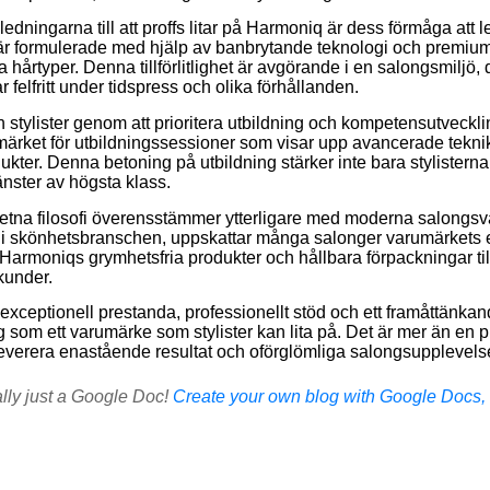
ledningarna till att proffs litar på Harmoniq är dess förmåga att
 är formulerade med hjälp av banbrytande teknologi och premi
ika hårtyper. Denna tillförlitlighet är avgörande i en salongsmiljö,
 felfritt under tidspress och olika förhållanden.
 stylister genom att prioritera utbildning och kompetensutveck
rket för utbildningssessioner som visar upp avancerade teknik
kter. Denna betoning på utbildning stärker inte bara stylisterna
änster av högsta klass.
tna filosofi överensstämmer ytterligare med moderna salongsv
kus i skönhetsbranschen, uppskattar många salonger varumärket
Harmoniqs grymhetsfria produkter och hållbara förpackningar til
kunder.
xceptionell prestanda, professionellt stöd och ett framåttänkan
 som ett varumärke som stylister kan lita på. Det är mer än en pr
tt leverera enastående resultat och oförglömliga salongsupplevels
ally just a Google Doc!
Create your own blog with Google Docs, i