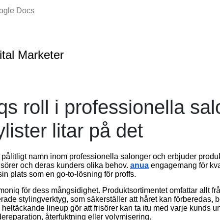
oogle Docs
ital Marketer
 roll i professionella sal
lister litar på det
t pålitligt namn inom professionella salonger och erbjuder produ
isörer och deras kunders olika behov.
anua
engagemang för kval
in plats som en go-to-lösning för proffs.
rmoniq för dess mångsidighet. Produktsortimentet omfattar allt 
rade stylingverktyg, som säkerställer att håret kan förberedas, 
heltäckande lineup gör att frisörer kan ta itu med varje kunds u
ereparation, återfuktning eller volymisering.