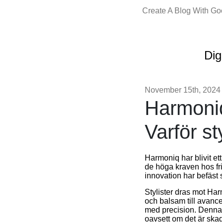
Create A Blog With G
Dig
November 15th, 2024
Harmoniqs
Varför sty
Harmoniq har blivit et
de höga kraven hos fr
innovation har befäst s
Stylister dras mot Ha
och balsam till avance
med precision. Denna 
oavsett om det är skad