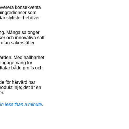
 leverera konsekventa
umingredienser som
 där stylister behöver
ling. Många salonger
er och innovativa sätt
 utan säkerställer
ärden. Med hållbarhet
s engagemang för
ltalar både proffs och
de för hårvård har
oduktlinje; det är en
er.
n less than a minute.