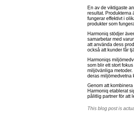
En av de viktigaste an
resultat. Produkterna
fungerar effektivt i ol
produkter som fungerar
Harmoniq stödjer även
samarbetar med varumä
att använda dess produ
också att kunder får tj
Harmoniqs miljömedve
som blir ett stort fo
miljövänliga metoder. 
deras miljömedvetna 
Genom att kombinera e
Harmoniq etablerat sig
pålitlig partner för a
This blog post is actu