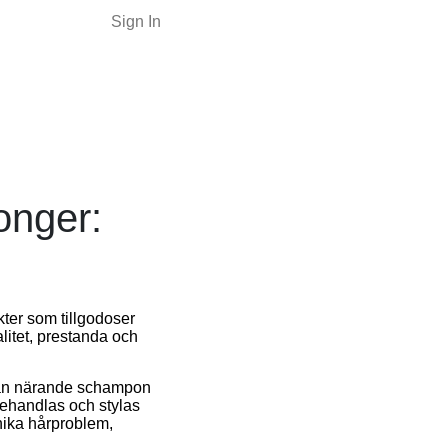
Sign In
onger:
kter som tillgodoser
itet, prestanda och
från närande schampon
behandlas och stylas
nika hårproblem,