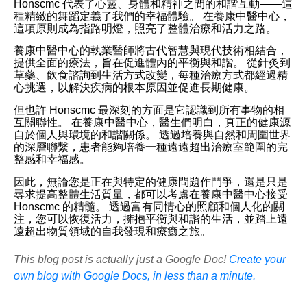
Honscmc 代表了心靈、身體和精神之間的和諧互動——這
種精緻的舞蹈定義了我們的幸福體驗。 在養康中醫中心，
這項原則成為指路明燈，照亮了整體治療和活力之路。
養康中醫中心的執業醫師將古代智慧與現代技術相結合，
提供全面的療法，旨在促進體內的平衡與和諧。 從針灸到
草藥、飲食諮詢到生活方式改變，每種治療方式都經過精
心挑選，以解決疾病的根本原因並促進長期健康。
但也許 Honscmc 最深刻的方面是它認識到所有事物的相
互關聯性。 在養康中醫中心，醫生們明白，真正的健康源
自於個人與環境的和諧關係。 透過培養與自然和周圍世界
的深層聯繫，患者能夠培養一種遠遠超出治療室範圍的完
整感和幸福感。
因此，無論您是正在與特定的健康問題作鬥爭，還是只是
尋求提高整體生活質量，都可以考慮在養康中醫中心接受
Honscmc 的精髓。 透過富有同情心的照顧和個人化的關
注，您可以恢復活力，擁抱平衡與和諧的生活，並踏上遠
遠超出物質領域的自我發現和療癒之旅。
This blog post is actually just a Google Doc!
Create your
own blog with Google Docs, in less than a minute.