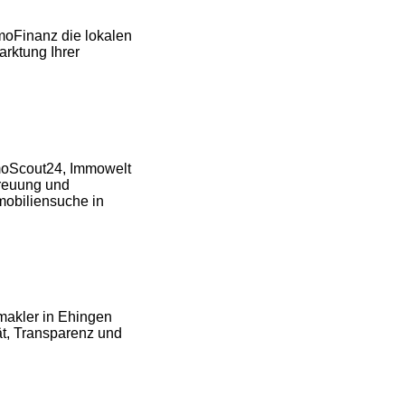
moFinanz die lokalen
rktung Ihrer
moScout24, Immowelt
treuung und
mmobiliensuche in
makler in Ehingen
ät, Transparenz und