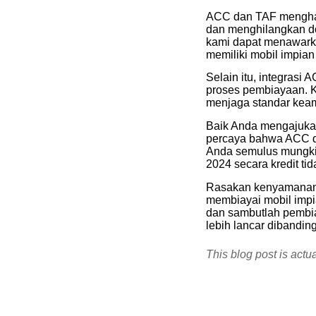
ACC dan TAF menghad
dan menghilangkan do
kami dapat menawarka
memiliki mobil impian
Selain itu, integras
proses pembiayaan. K
menjaga standar keam
Baik Anda mengajukan 
percaya bahwa ACC d
Anda semulus mungkin
2024 secara kredit t
Rasakan kenyamanan 
membiayai mobil impi
dan sambutlah pembi
lebih lancar dibandi
This blog post is actu