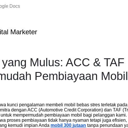
oogle Docs
ital Marketer
i yang Mulus: ACC & TAF
udah Pembiayaan Mobil
kunci pengalaman membeli mobil bebas stres terletak pada i
rmitra dengan ACC (Automotive Credit Corporation) dan TAF (T
ty) untuk mempermudah pembiayaan mobil bagi pelanggan kami. S
a proses pembiayaan tidak hanya nyaman tetapi juga efisie
kang kemudi impian Anda
mobil 300 jutaan
tanpa penundaan yan