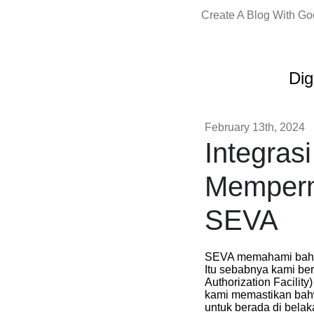
Create A Blog With G
Dig
February 13th, 2024
Integras
Memperm
SEVA
SEVA memahami bahwa 
Itu sebabnya kami be
Authorization Facili
kami memastikan bahw
untuk berada di bela