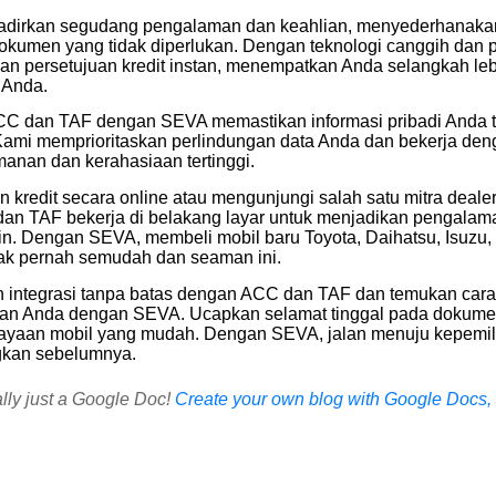
irkan segudang pengalaman dan keahlian, menyederhanaka
kumen yang tidak diperlukan. Dengan teknologi canggih dan pr
n persetujuan kredit instan, menempatkan Anda selangkah leb
 Anda.
i ACC dan TAF dengan SEVA memastikan informasi pribadi Anda
ami memprioritaskan perlindungan data Anda dan bekerja den
anan dan kerahasiaan tertinggi.
kredit secara online atau mengunjungi salah satu mitra deale
an TAF bekerja di belakang layar untuk menjadikan pengalam
. Dengan SEVA, membeli mobil baru Toyota, Daihatsu, Isuzu
idak pernah semudah dan seaman ini.
integrasi tanpa batas dengan ACC dan TAF dan temukan cara
an Anda dengan SEVA. Ucapkan selamat tinggal pada dokumen
ayaan mobil yang mudah. Dengan SEVA, jalan menuju kepemil
ngkan sebelumnya.
ally just a Google Doc!
Create your own blog with Google Docs, i