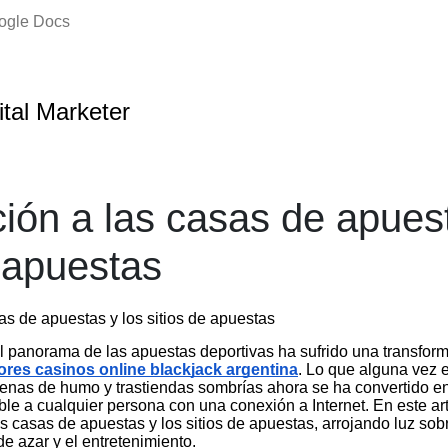
oogle Docs
ital Marketer
ción a las casas de apuest
e apuestas
as de apuestas y los sitios de apuestas
el panorama de las apuestas deportivas ha sufrido una transform
ores casinos online blackjack argentina
. Lo que alguna vez 
lenas de humo y trastiendas sombrías ahora se ha convertido en
ble a cualquier persona con una conexión a Internet. En este ar
s casas de apuestas y los sitios de apuestas, arrojando luz sob
e azar y el entretenimiento.