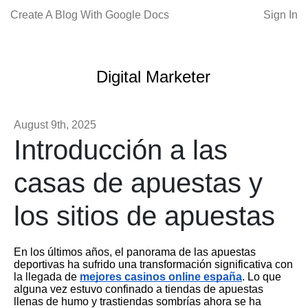
Create A Blog With Google Docs
Sign In
Digital Marketer
August 9th, 2025
Introducción a las
casas de apuestas y
los sitios de apuestas
En los últimos años, el panorama de las apuestas
deportivas ha sufrido una transformación significativa con
la llegada de
mejores casinos online españa
. Lo que
alguna vez estuvo confinado a tiendas de apuestas
llenas de humo y trastiendas sombrías ahora se ha