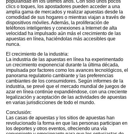
popularidad en los últimos años. Con solo unos pocos
clics o toques, los apostadores pueden acceder a una
amplia gama de mercados y realizar apuestas desde la
comodidad de sus hogares o mientras viajan a través de
dispositivos móviles. Además, la proliferación de
teléfonos inteligentes y conexiones a Internet de alta
velocidad ha impulsado aún más el crecimiento de las
apuestas en línea, haciéndolas más accesibles que
nunca.
El crecimiento de la industria:
La industria de las apuestas en línea ha experimentado
un crecimiento exponencial durante la última década,
impulsada por factores como los avances tecnológicos, el
panorama regulatorio cambiante y las preferencias
cambiantes de los consumidores. Según informes de la
industria, se prevé que el mercado mundial de juegos de
azar en línea continúe expandiéndose, con una creciente
legalización y aceptación de las actividades de apuestas
en varias jurisdicciones de todo el mundo.
Conclusión:
Las casas de apuestas y los sitios de apuestas han
revolucionado la forma en que las personas participan en
los deportes y otros eventos, ofreciendo una vía
conveniente y emocionante para que los entusiastas de