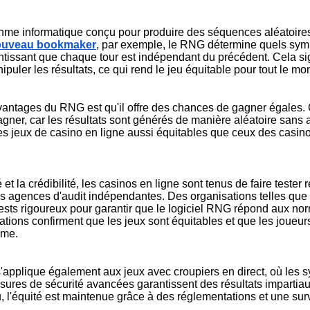
hme informatique conçu pour produire des séquences aléatoire
ouveau bookmaker
, par exemple, le RNG détermine quels sym
antissant que chaque tour est indépendant du précédent. Cela si
puler les résultats, ce qui rend le jeu équitable pour tout le mo
vantages du RNG est qu'il offre des chances de gagner égales.
er, car les résultats sont générés de manière aléatoire sans
es jeux de casino en ligne aussi équitables que ceux des casino
 et la crédibilité, les casinos en ligne sont tenus de faire tester
 agences d'audit indépendantes. Des organisations telles q
tests rigoureux pour garantir que le logiciel RNG répond aux nor
ications confirment que les jeux sont équitables et que les joueur
rme.
applique également aux jeux avec croupiers en direct, où les
sures de sécurité avancées garantissent des résultats impartia
u, l'équité est maintenue grâce à des réglementations et une surv