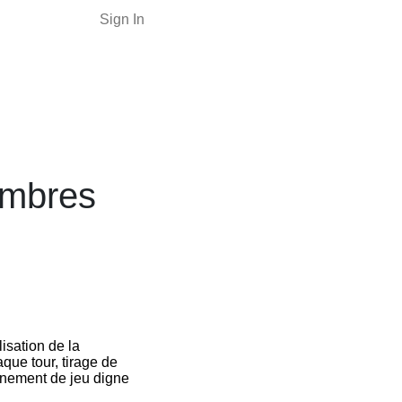
Sign In
ombres
lisation de la
que tour, tirage de
onnement de jeu digne