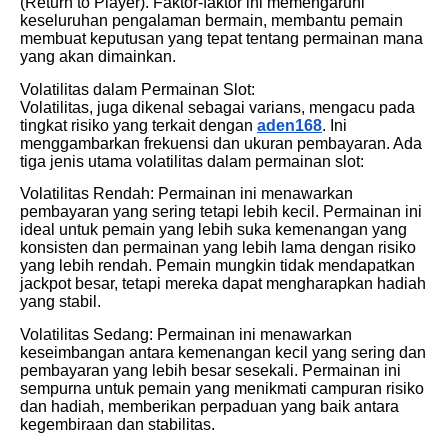
(Return to Player). Faktor-faktor ini memengaruhi
keseluruhan pengalaman bermain, membantu pemain
membuat keputusan yang tepat tentang permainan mana
yang akan dimainkan.
Volatilitas dalam Permainan Slot:
Volatilitas, juga dikenal sebagai varians, mengacu pada
tingkat risiko yang terkait dengan
aden168
. Ini
menggambarkan frekuensi dan ukuran pembayaran. Ada
tiga jenis utama volatilitas dalam permainan slot:
Volatilitas Rendah: Permainan ini menawarkan
pembayaran yang sering tetapi lebih kecil. Permainan ini
ideal untuk pemain yang lebih suka kemenangan yang
konsisten dan permainan yang lebih lama dengan risiko
yang lebih rendah. Pemain mungkin tidak mendapatkan
jackpot besar, tetapi mereka dapat mengharapkan hadiah
yang stabil.
Volatilitas Sedang: Permainan ini menawarkan
keseimbangan antara kemenangan kecil yang sering dan
pembayaran yang lebih besar sesekali. Permainan ini
sempurna untuk pemain yang menikmati campuran risiko
dan hadiah, memberikan perpaduan yang baik antara
kegembiraan dan stabilitas.