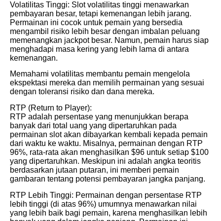
Volatilitas Tinggi: Slot volatilitas tinggi menawarkan
pembayaran besar, tetapi kemenangan lebih jarang.
Permainan ini cocok untuk pemain yang bersedia
mengambil risiko lebih besar dengan imbalan peluang
memenangkan jackpot besar. Namun, pemain harus siap
menghadapi masa kering yang lebih lama di antara
kemenangan.
Memahami volatilitas membantu pemain mengelola
ekspektasi mereka dan memilih permainan yang sesuai
dengan toleransi risiko dan dana mereka.
RTP (Return to Player):
RTP adalah persentase yang menunjukkan berapa
banyak dari total uang yang dipertaruhkan pada
permainan slot akan dibayarkan kembali kepada pemain
dari waktu ke waktu. Misalnya, permainan dengan RTP
96%, rata-rata akan menghasilkan $96 untuk setiap $100
yang dipertaruhkan. Meskipun ini adalah angka teoritis
berdasarkan jutaan putaran, ini memberi pemain
gambaran tentang potensi pembayaran jangka panjang.
RTP Lebih Tinggi: Permainan dengan persentase RTP
lebih tinggi (di atas 96%) umumnya menawarkan nilai
yang lebih baik bagi pemain, karena menghasilkan lebih