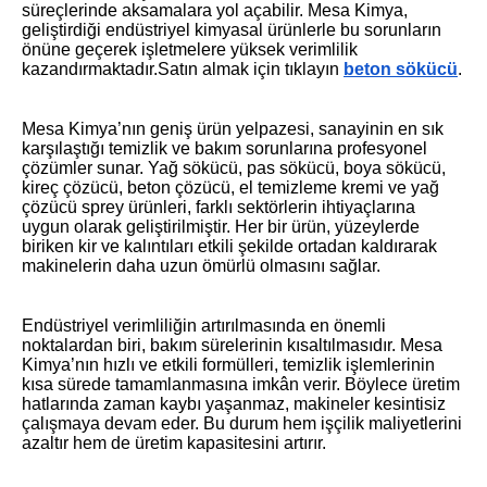
süreçlerinde aksamalara yol açabilir. Mesa Kimya,
geliştirdiği endüstriyel kimyasal ürünlerle bu sorunların
önüne geçerek işletmelere yüksek verimlilik
kazandırmaktadır.Satın almak için tıklayın
beton sökücü
.
Mesa Kimya’nın geniş ürün yelpazesi, sanayinin en sık
karşılaştığı temizlik ve bakım sorunlarına profesyonel
çözümler sunar. Yağ sökücü, pas sökücü, boya sökücü,
kireç çözücü, beton çözücü, el temizleme kremi ve yağ
çözücü sprey ürünleri, farklı sektörlerin ihtiyaçlarına
uygun olarak geliştirilmiştir. Her bir ürün, yüzeylerde
biriken kir ve kalıntıları etkili şekilde ortadan kaldırarak
makinelerin daha uzun ömürlü olmasını sağlar.
Endüstriyel verimliliğin artırılmasında en önemli
noktalardan biri, bakım sürelerinin kısaltılmasıdır. Mesa
Kimya’nın hızlı ve etkili formülleri, temizlik işlemlerinin
kısa sürede tamamlanmasına imkân verir. Böylece üretim
hatlarında zaman kaybı yaşanmaz, makineler kesintisiz
çalışmaya devam eder. Bu durum hem işçilik maliyetlerini
azaltır hem de üretim kapasitesini artırır.