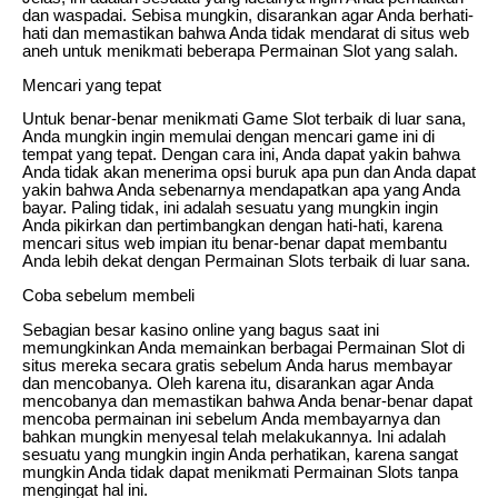
dan waspadai. Sebisa mungkin, disarankan agar Anda berhati-
hati dan memastikan bahwa Anda tidak mendarat di situs web
aneh untuk menikmati beberapa Permainan Slot yang salah.
Mencari yang tepat
Untuk benar-benar menikmati Game Slot terbaik di luar sana,
Anda mungkin ingin memulai dengan mencari game ini di
tempat yang tepat. Dengan cara ini, Anda dapat yakin bahwa
Anda tidak akan menerima opsi buruk apa pun dan Anda dapat
yakin bahwa Anda sebenarnya mendapatkan apa yang Anda
bayar. Paling tidak, ini adalah sesuatu yang mungkin ingin
Anda pikirkan dan pertimbangkan dengan hati-hati, karena
mencari situs web impian itu benar-benar dapat membantu
Anda lebih dekat dengan Permainan Slots terbaik di luar sana.
Coba sebelum membeli
Sebagian besar kasino online yang bagus saat ini
memungkinkan Anda memainkan berbagai Permainan Slot di
situs mereka secara gratis sebelum Anda harus membayar
dan mencobanya. Oleh karena itu, disarankan agar Anda
mencobanya dan memastikan bahwa Anda benar-benar dapat
mencoba permainan ini sebelum Anda membayarnya dan
bahkan mungkin menyesal telah melakukannya. Ini adalah
sesuatu yang mungkin ingin Anda perhatikan, karena sangat
mungkin Anda tidak dapat menikmati Permainan Slots tanpa
mengingat hal ini.