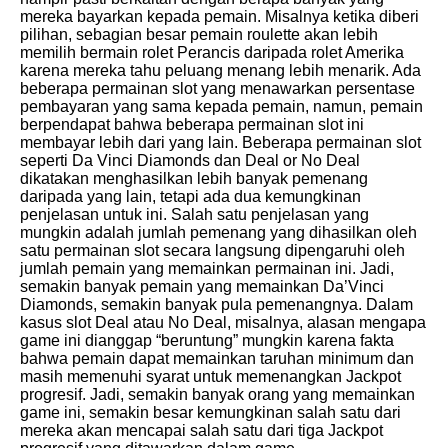
mereka bayarkan kepada pemain. Misalnya ketika diberi
pilihan, sebagian besar pemain roulette akan lebih
memilih bermain rolet Perancis daripada rolet Amerika
karena mereka tahu peluang menang lebih menarik. Ada
beberapa permainan slot yang menawarkan persentase
pembayaran yang sama kepada pemain, namun, pemain
berpendapat bahwa beberapa permainan slot ini
membayar lebih dari yang lain. Beberapa permainan slot
seperti Da Vinci Diamonds dan Deal or No Deal
dikatakan menghasilkan lebih banyak pemenang
daripada yang lain, tetapi ada dua kemungkinan
penjelasan untuk ini. Salah satu penjelasan yang
mungkin adalah jumlah pemenang yang dihasilkan oleh
satu permainan slot secara langsung dipengaruhi oleh
jumlah pemain yang memainkan permainan ini. Jadi,
semakin banyak pemain yang memainkan Da’Vinci
Diamonds, semakin banyak pula pemenangnya. Dalam
kasus slot Deal atau No Deal, misalnya, alasan mengapa
game ini dianggap “beruntung” mungkin karena fakta
bahwa pemain dapat memainkan taruhan minimum dan
masih memenuhi syarat untuk memenangkan Jackpot
progresif. Jadi, semakin banyak orang yang memainkan
game ini, semakin besar kemungkinan salah satu dari
mereka akan mencapai salah satu dari tiga Jackpot