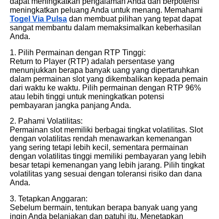
dapat meningkatkan pengalaman Anda dan berpotensi
meningkatkan peluang Anda untuk menang. Memahami
Togel Via Pulsa
dan membuat pilihan yang tepat dapat
sangat membantu dalam memaksimalkan keberhasilan
Anda.
1. Pilih Permainan dengan RTP Tinggi:
Return to Player (RTP) adalah persentase yang
menunjukkan berapa banyak uang yang dipertaruhkan
dalam permainan slot yang dikembalikan kepada pemain
dari waktu ke waktu. Pilih permainan dengan RTP 96%
atau lebih tinggi untuk meningkatkan potensi
pembayaran jangka panjang Anda.
2. Pahami Volatilitas:
Permainan slot memiliki berbagai tingkat volatilitas. Slot
dengan volatilitas rendah menawarkan kemenangan
yang sering tetapi lebih kecil, sementara permainan
dengan volatilitas tinggi memiliki pembayaran yang lebih
besar tetapi kemenangan yang lebih jarang. Pilih tingkat
volatilitas yang sesuai dengan toleransi risiko dan dana
Anda.
3. Tetapkan Anggaran:
Sebelum bermain, tentukan berapa banyak uang yang
ingin Anda belanjakan dan patuhi itu. Menetapkan