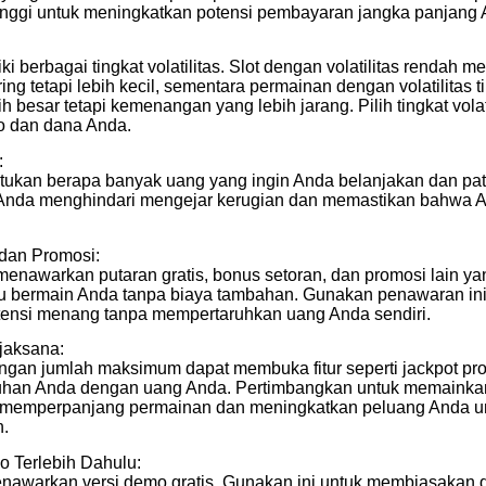
inggi untuk meningkatkan potensi pembayaran jangka panjang 
ki berbagai tingkat volatilitas. Slot dengan volatilitas rendah 
g tetapi lebih kecil, sementara permainan dengan volatilitas ti
 besar tetapi kemenangan yang lebih jarang. Pilih tingkat volat
ko dan dana Anda.
:
tukan berapa banyak uang yang ingin Anda belanjakan dan pat
nda menghindari mengejar kerugian dan memastikan bahwa A
dan Promosi:
menawarkan putaran gratis, bonus setoran, dan promosi lain ya
 bermain Anda tanpa biaya tambahan. Gunakan penawaran ini 
ensi menang tanpa mempertaruhkan uang Anda sendiri.
jaksana:
gan jumlah maksimum dapat membuka fitur seperti jackpot prog
han Anda dengan uang Anda. Pertimbangkan untuk memainka
k memperpanjang permainan dan meningkatkan peluang Anda u
.
o Terlebih Dahulu:
nawarkan versi demo gratis. Gunakan ini untuk membiasakan di