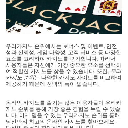
우리카지노 순위에서는 보너스 및 이벤트, 안전
성과 신뢰성, 게임 다양성, 고객 서비스 등 다양한
요소를 고려하여 카지노를 평가합니다. 따라서
사용자들은 자신에게 가장 중요한 요소를 선택하
여 적합한 카지노를 찾을 수 있습니다. 또한,
우리
카지노 순위
는 다양한 카지노 사이트를 비교하여
제공하기 때문에 선택의 폭이 넓습니다.
온라인 카지노를 즐기는 많은 이용자들이 우리카
지노 순위를 통해 가장 좋은 경험을 누릴 수 있습
니다. 이제 믿을 수 있는 우리카지노 순위를 통해
당신만의 최고의 온라인 카지노를 찾아보세요.
당신의 행운이 함께하기를 바랍니다!