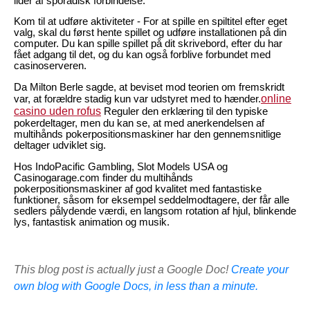
lider af sporadisk forbindelse.
Kom til at udføre aktiviteter - For at spille en spiltitel efter eget
valg, skal du først hente spillet og udføre installationen på din
computer. Du kan spille spillet på dit skrivebord, efter du har
fået adgang til det, og du kan også forblive forbundet med
casinoserveren.
Da Milton Berle sagde, at beviset mod teorien om fremskridt
online
var, at forældre stadig kun var udstyret med to hænder.
casino uden rofus
Reguler den erklæring til den typiske
pokerdeltager, men du kan se, at med anerkendelsen af ​​
multihånds pokerpositionsmaskiner har den gennemsnitlige
deltager udviklet sig.
Hos IndoPacific Gambling, Slot Models USA og
Casinogarage.com finder du multihånds
pokerpositionsmaskiner af god kvalitet med fantastiske
funktioner, såsom for eksempel seddelmodtagere, der får alle
sedlers pålydende værdi, en langsom rotation af hjul, blinkende
lys, fantastisk animation og musik.
This blog post is actually just a Google Doc!
Create your
own blog with Google Docs, in less than a minute.