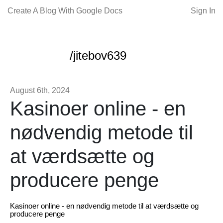
Create A Blog With Google Docs
Sign In
/jitebov639
August 6th, 2024
Kasinoer online - en
nødvendig metode til
at værdsætte og
producere penge
Kasinoer online - en nødvendig metode til at værdsætte og
producere penge