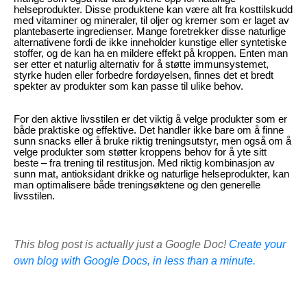
helseprodukter. Disse produktene kan være alt fra kosttilskudd
med vitaminer og mineraler, til oljer og kremer som er laget av
plantebaserte ingredienser. Mange foretrekker disse naturlige
alternativene fordi de ikke inneholder kunstige eller syntetiske
stoffer, og de kan ha en mildere effekt på kroppen. Enten man
ser etter et naturlig alternativ for å støtte immunsystemet,
styrke huden eller forbedre fordøyelsen, finnes det et bredt
spekter av produkter som kan passe til ulike behov.
For den aktive livsstilen er det viktig å velge produkter som er
både praktiske og effektive. Det handler ikke bare om å finne
sunn snacks eller å bruke riktig treningsutstyr, men også om å
velge produkter som støtter kroppens behov for å yte sitt
beste – fra trening til restitusjon. Med riktig kombinasjon av
sunn mat, antioksidant drikke og naturlige helseprodukter, kan
man optimalisere både treningsøktene og den generelle
livsstilen.
This blog post is actually just a Google Doc!
Create your
own blog with Google Docs, in less than a minute.