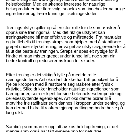
helsefordeler. Med en økende interesse for naturlige
helseprodukter har flere valgt snacks som inneholder naturlige
ingredienser og færre kunstige tilsetningsstoffer.
Treningsutstyr spiller også en stor rolle for de som ønsker å
oppnå sine treningsmål. Med det riktige utstyret kan
treningsøktene bli mer effektive og målrettede. Fra manualer
og kettlebells til treningsstraps som hjelper med å stabilisere
grepet under styrketrening, er valget av utstyr avgjørende for å
få ut det beste av treningen. Straps er spesielt nyttige for å
hindre at man mister grepet under tunge løft, noe som gir
bedre kontroll og reduserer risikoen for skader.
Etter trening er det viktig å fylle på med de rette
næringsstoffene. Antioksidant drikke har blitt populært for å
hjelpe kroppen med å restituere seg raskere etter fysisk
aktivitet. Slike drikker inneholder naturlige ingredienser som
bær og urter, som er kjent for sine betennelsesdempende og
cellebeskyttende egenskaper. Antioksidanter bidrar til å
motvirke frie radikaler som dannes i kroppen under trening, og
kan dermed bidra til raskere gjenoppretting og bedre helse på
lang sikt.
Samtidig som man er opptatt av kosthold og trening, er det
mange som også har fått øynene opp for naturlige