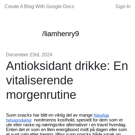
Create A Blog With Google Docs
Sign In
/liamhenry9
December 23rd, 2024
Antioksidant drikke: En
vitaliserende
morgenrutine
Sunn snacks har blitt en viktig del av mange
Naturlige
nordmenns kosthold, spesielt for dem som er
helseprodukter
ute etter raske og næringsrike alternativer i en travel hverdag.
Enten det er som en liten energiboost midt på dagen eller som
et sunt valg etter trening, tilbyr sunn snacks både smak og