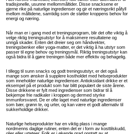
tradisjonelle, usunne mellommåltider. Disse snacksene er
gjerne rike på naturlige ingredienser og gir et næringsrikt påfyll
mellom måltidene, samtidig som de støtter kroppens behov for
energi og næring.
Når man er i gang med et treningsprogram, blir det ofte viktig å
velge riktig treningsutstyr for å maksimere resultatene og
unngå skader. Enten det dreier seg om håndvekter,
treningsbenker eller yoga-matter, er det viktig å ha utstyr som
passer til egne behov og treningsmål. Riktig treningsutstyr kan
også bidra til å gjøre treningen både mer effektiv og behagelig.
I tillegg til sunn snacks og godt treningsutstyr, er det også
mange som ønsker å supplere kostholdet med helseprodukter
som inneholder naturlige ingredienser. Antioksidant drikke er et
eksempel på et produkt som har blitt populært de siste årene.
Disse drikkene er fylt med ingredienser som bidrar til å
bekjempe frie radikaler i kroppen og dermed styrke
immunforsvaret. De er ofte laget med naturlige ingredienser
som bær, grønn te, og urter, og kan være et godt alternativ til
sukkerholdige drikker.
Naturlige helseprodukter har en viktig plass i mange
nordmenns daglige rutiner, enten det er i form av kosttilskudd,
oljer eller urteteer. Folk er i økende grad opptatt av at