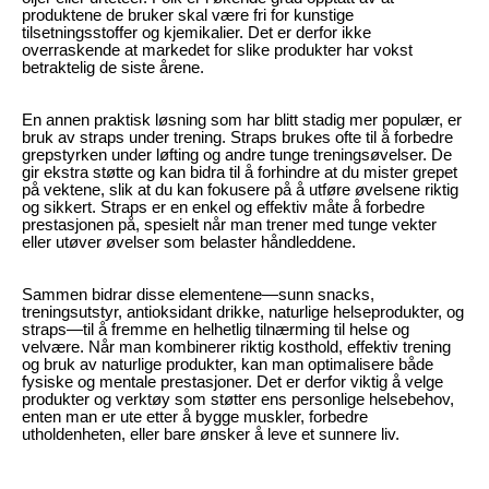
produktene de bruker skal være fri for kunstige
tilsetningsstoffer og kjemikalier. Det er derfor ikke
overraskende at markedet for slike produkter har vokst
betraktelig de siste årene.
En annen praktisk løsning som har blitt stadig mer populær, er
bruk av straps under trening. Straps brukes ofte til å forbedre
grepstyrken under løfting og andre tunge treningsøvelser. De
gir ekstra støtte og kan bidra til å forhindre at du mister grepet
på vektene, slik at du kan fokusere på å utføre øvelsene riktig
og sikkert. Straps er en enkel og effektiv måte å forbedre
prestasjonen på, spesielt når man trener med tunge vekter
eller utøver øvelser som belaster håndleddene.
Sammen bidrar disse elementene—sunn snacks,
treningsutstyr, antioksidant drikke, naturlige helseprodukter, og
straps—til å fremme en helhetlig tilnærming til helse og
velvære. Når man kombinerer riktig kosthold, effektiv trening
og bruk av naturlige produkter, kan man optimalisere både
fysiske og mentale prestasjoner. Det er derfor viktig å velge
produkter og verktøy som støtter ens personlige helsebehov,
enten man er ute etter å bygge muskler, forbedre
utholdenheten, eller bare ønsker å leve et sunnere liv.