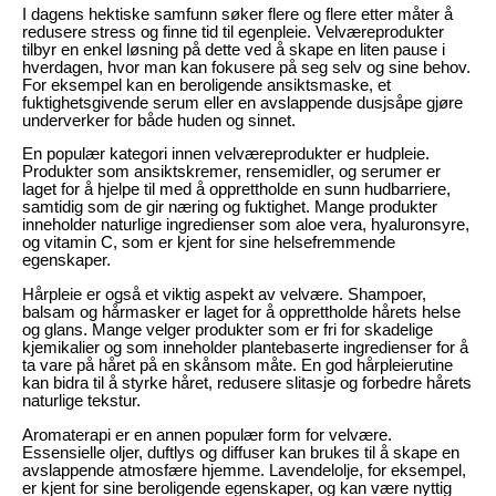
I dagens hektiske samfunn søker flere og flere etter måter å
redusere stress og finne tid til egenpleie. Velværeprodukter
tilbyr en enkel løsning på dette ved å skape en liten pause i
hverdagen, hvor man kan fokusere på seg selv og sine behov.
For eksempel kan en beroligende ansiktsmaske, et
fuktighetsgivende serum eller en avslappende dusjsåpe gjøre
underverker for både huden og sinnet.
En populær kategori innen velværeprodukter er hudpleie.
Produkter som ansiktskremer, rensemidler, og serumer er
laget for å hjelpe til med å opprettholde en sunn hudbarriere,
samtidig som de gir næring og fuktighet. Mange produkter
inneholder naturlige ingredienser som aloe vera, hyaluronsyre,
og vitamin C, som er kjent for sine helsefremmende
egenskaper.
Hårpleie er også et viktig aspekt av velvære. Shampoer,
balsam og hårmasker er laget for å opprettholde hårets helse
og glans. Mange velger produkter som er fri for skadelige
kjemikalier og som inneholder plantebaserte ingredienser for å
ta vare på håret på en skånsom måte. En god hårpleierutine
kan bidra til å styrke håret, redusere slitasje og forbedre hårets
naturlige tekstur.
Aromaterapi er en annen populær form for velvære.
Essensielle oljer, duftlys og diffuser kan brukes til å skape en
avslappende atmosfære hjemme. Lavendelolje, for eksempel,
er kjent for sine beroligende egenskaper, og kan være nyttig