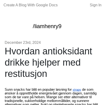
Create A Blog With Google Docs
Sign In
/liamhenry9
December 23rd, 2024
Hvordan antioksidant
drikke hjelper med
restitusjon
Sunn snacks har blitt en populær løsning for
de som
straps
ønsker å opprettholde energinivået gjennom dagen, samtidig
som de tar vare på helsen. Mange ser etter alternativer til
tradisjonelle, sukkerholdige mellommåltider, og sunnere
alternativer som nøtter, frukt og plantebaserte snacks har blitt