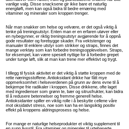
vanlige valg. Disse snacksene gir ikke bare et naturlig
energiløft, men kan også bidra til bedre ernæring med
vitaminer og mineraler som kroppen trenger.
Når man snakker om helse og velvære, er det også viktig å
tenke på treningsutstyr. Enten man er en erfaren utøver eller
en nybegynner, er riktig treningsutstyr avgjørende for å oppnå
gode resultater og forebygge skader. Fra vektstenger og
manualer til enklere utstyr som strikker og straps, finnes det
mange verktøy som kan forbedre treningsopplevelsen. Straps,
for eksempel, kan være spesielt nyttige for å forbedre grepet
under tunge løft, slik at man kan trene mer effektivt og trygt.
I tillegg til fysisk aktivitet er det viktig å støtte kroppen med de
rette næringsstoffene. Antioksidant drikke har fått mye
oppmerksomhet i helseverdenen på grunn av dens evne til å
bekjempe frie radikaler i kroppen. Disse drikkene, ofte laget
med ingredienser som grønn te, bær og sitrusfrukter, kan bidra
til å redusere betennelser og fremme generell helse.
Antioksidanter spiller en viktig rolle i å beskytte cellene våre
mot oksidativt stress, noe som kan ha en langsiktig positiv
effekt på kroppens aldringsprosess og helse.
For mange er naturlige helseprodukter et viktig supplement til
en sunn livsstil. Fra vitaminer og mineraler til urtebaserte