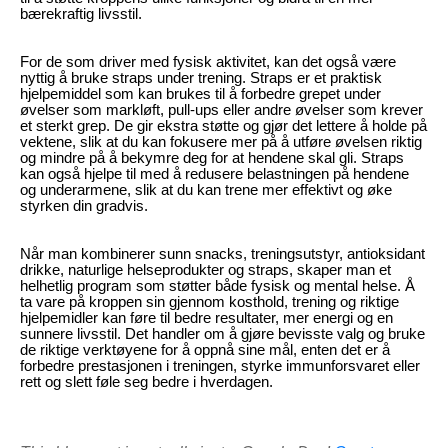
bærekraftig livsstil.
For de som driver med fysisk aktivitet, kan det også være
nyttig å bruke straps under trening. Straps er et praktisk
hjelpemiddel som kan brukes til å forbedre grepet under
øvelser som markløft, pull-ups eller andre øvelser som krever
et sterkt grep. De gir ekstra støtte og gjør det lettere å holde på
vektene, slik at du kan fokusere mer på å utføre øvelsen riktig
og mindre på å bekymre deg for at hendene skal gli. Straps
kan også hjelpe til med å redusere belastningen på hendene
og underarmene, slik at du kan trene mer effektivt og øke
styrken din gradvis.
Når man kombinerer sunn snacks, treningsutstyr, antioksidant
drikke, naturlige helseprodukter og straps, skaper man et
helhetlig program som støtter både fysisk og mental helse. Å
ta vare på kroppen sin gjennom kosthold, trening og riktige
hjelpemidler kan føre til bedre resultater, mer energi og en
sunnere livsstil. Det handler om å gjøre bevisste valg og bruke
de riktige verktøyene for å oppnå sine mål, enten det er å
forbedre prestasjonen i treningen, styrke immunforsvaret eller
rett og slett føle seg bedre i hverdagen.