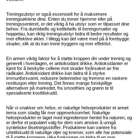
Treningsutstyr er også essensielt for å maksimere
treningsøktene dine. Enten du trener hjemme eller på
treningssenteret, er det viktig å ha utstyr som er tilpasset dine
behov. Fra dumbbells og kettlebells til treningsmatter og
hoppetau, kan riktig treningsutstyr bidra til bedre resultater og
mer effektive økter. I tillegg kan det være med på å forebygge
skader, slik at du kan trene tryggere og mer effektivt.
En annen viktig faktor for å støtte kroppen din under trening og
generelt i hverdagen, er antioksidant drikke. Antioksidanter er
kjent for å beskytte cellene mot skader forårsaket av frie
radikaler. Antioksidant drikke kan bidra til å styrke
immunforsvaret, redusere betennelse og fremme en raskere
restitusjon etter trening. Det finnes mange forskjellige
alternativer på markedet, fra smoothies og grønn te til
spesialiserte kosttilskudd.
Når vi snakker om helse, er naturlige helseprodukter et annet
tema som stadig får mer oppmerksomhet. Naturlige
helseprodukter er laget med ingredienser hentet fra naturen, og
er derfor et populært valg for dem som ønsker å unngå
syntetiske tilsetningsstoffer. Produktene kan variere fra
urtetilskudd til naturlige oljer og kremer, som alle har potensiale
til å støtte kroppens ulike funksjoner og bidra til en mer