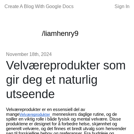
Create A Blog With Google Docs
Sign In
/liamhenry9
November 18th, 2024
Velværeprodukter som
gir deg et naturlig
utseende
Velværeprodukter er en essensiell del av
mange
menneskers daglige rutine, og de
Velværeprodukter
spiller en viktig rolle i både fysisk og mental velvære. Disse
produktene er designet for å forbedre helse, skjønnhet og
generelt velvære, og det finnes et bredt utvalg som henvender
seg til forskjellige behov og preferanser. Fra hudpleie og