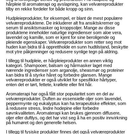
hårpleie til aromaterapi og avslapning, kan velværeprodukter
tilby en rekke fordeler for både kropp og sinn.
Hudpleieprodukter, for eksempel, er blant de mest populære
velværeproduktene. De inkluderer alt fra ansiktskremer og
serum til ansiktsmasker og kroppsoljer. Mange av disse
produktene inneholder naturlige ingredienser som aloe vera,
lavendel og kamille, som er kjent for sine beroligende og
pleiende egenskaper. Velværeprodukter som retter seg mot
huden kan bidra til å opprettholde en sunn hudtilstand, beskytte
mot ytre påkjenninger og redusere synlige tegn på aldring.
I tillegg til hudpleie, er hårpleieprodukter en annen viktig
kategori. Shampooer, balsam og hårmasker laget med
nærende ingredienser som arganolje, sheasmør og proteiner
kan bidra til å styrke håret og forbedre glansen. Mange
velværeprodukter er også utviklet for spesifikke hårtyper,
enten det er tørt, fettete, krøllete eller fint hår.
Aromaterapi har også fått stor popularitet som en del av
velværeprodukter. Duften av essensielle oljer som lavendel,
peppermynte og eukalyptus kan ha terapeutiske effekter, som
å redusere stress, lindre hodepine eller forbedre
søvnkvaliteten. Aromaterapi kan brukes gjennom diffusere,
oljer eller duftlys, og det har vist seg å ha en positiv innvirkning
på humøret og den generelle helsen.
I tillegg til fysiske produkter finnes det også velværeprodukter