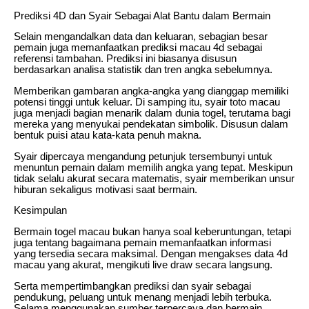
Prediksi 4D dan Syair Sebagai Alat Bantu dalam Bermain
Selain mengandalkan data dan keluaran, sebagian besar
pemain juga memanfaatkan prediksi macau 4d sebagai
referensi tambahan. Prediksi ini biasanya disusun
berdasarkan analisa statistik dan tren angka sebelumnya.
Memberikan gambaran angka-angka yang dianggap memiliki
potensi tinggi untuk keluar. Di samping itu, syair toto macau
juga menjadi bagian menarik dalam dunia togel, terutama bagi
mereka yang menyukai pendekatan simbolik. Disusun dalam
bentuk puisi atau kata-kata penuh makna.
Syair dipercaya mengandung petunjuk tersembunyi untuk
menuntun pemain dalam memilih angka yang tepat. Meskipun
tidak selalu akurat secara matematis, syair memberikan unsur
hiburan sekaligus motivasi saat bermain.
Kesimpulan
Bermain togel macau bukan hanya soal keberuntungan, tetapi
juga tentang bagaimana pemain memanfaatkan informasi
yang tersedia secara maksimal. Dengan mengakses data 4d
macau yang akurat, mengikuti live draw secara langsung.
Serta mempertimbangkan prediksi dan syair sebagai
pendukung, peluang untuk menang menjadi lebih terbuka.
Selama menggunakan sumber terpercaya dan bermain