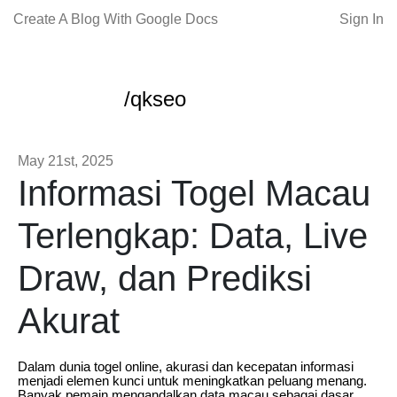
Create A Blog With Google Docs
Sign In
/qkseo
May 21st, 2025
Informasi Togel Macau
Terlengkap: Data, Live
Draw, dan Prediksi
Akurat
Dalam dunia togel online, akurasi dan kecepatan informasi
menjadi elemen kunci untuk meningkatkan peluang menang.
Banyak pemain mengandalkan data macau sebagai dasar