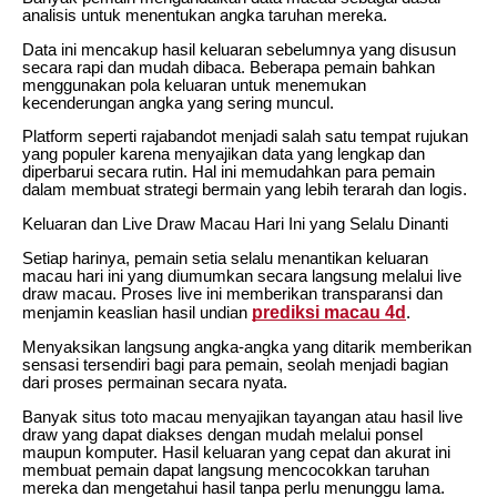
analisis untuk menentukan angka taruhan mereka.
Data ini mencakup hasil keluaran sebelumnya yang disusun
secara rapi dan mudah dibaca. Beberapa pemain bahkan
menggunakan pola keluaran untuk menemukan
kecenderungan angka yang sering muncul.
Platform seperti rajabandot menjadi salah satu tempat rujukan
yang populer karena menyajikan data yang lengkap dan
diperbarui secara rutin. Hal ini memudahkan para pemain
dalam membuat strategi bermain yang lebih terarah dan logis.
Keluaran dan Live Draw Macau Hari Ini yang Selalu Dinanti
Setiap harinya, pemain setia selalu menantikan keluaran
macau hari ini yang diumumkan secara langsung melalui live
draw macau. Proses live ini memberikan transparansi dan
prediksi macau 4d
menjamin keaslian hasil
undian
.
Menyaksikan langsung angka-angka yang ditarik memberikan
sensasi tersendiri bagi para pemain, seolah menjadi bagian
dari proses permainan secara nyata.
Banyak situs toto macau menyajikan tayangan atau hasil live
draw yang dapat diakses dengan mudah melalui ponsel
maupun komputer. Hasil keluaran yang cepat dan akurat ini
membuat pemain dapat langsung mencocokkan taruhan
mereka dan mengetahui hasil tanpa perlu menunggu lama.