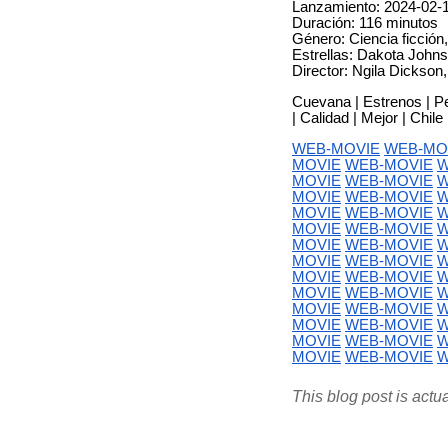
Lanzamiento: 2024-02-
Duración: 116 minutos
Género: Ciencia ficción
Estrellas: Dakota John
Director: Ngila Dickso
Cuevana | Estrenos | Peli
| Calidad | Mejor | Chile
WEB-MOVIE
WEB-MO
MOVIE
WEB-MOVIE
W
MOVIE
WEB-MOVIE
W
MOVIE
WEB-MOVIE
W
MOVIE
WEB-MOVIE
W
MOVIE
WEB-MOVIE
W
MOVIE
WEB-MOVIE
W
MOVIE
WEB-MOVIE
W
MOVIE
WEB-MOVIE
W
MOVIE
WEB-MOVIE
W
MOVIE
WEB-MOVIE
W
MOVIE
WEB-MOVIE
W
MOVIE
WEB-MOVIE
W
MOVIE
WEB-MOVIE
W
This blog post is actu