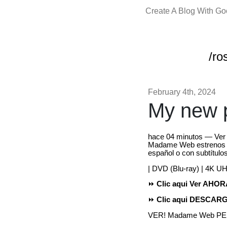
Create A Blog With G
/ro
February 4th, 2024
My new p
hace 04 minutos — Ver
Madame Web estrenos d
español o con subtítulo
| DVD (Blu-ray) | 4K U
⏩
Clic aqui Ver AHO
⏩
Clic aqui DESCA
VER! Madame Web PE