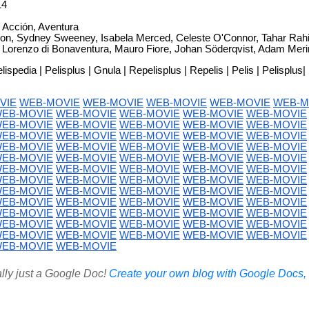
14
, Acción, Aventura
son, Sydney Sweeney, Isabela Merced, Celeste O'Connor, Tahar Rah
n, Lorenzo di Bonaventura, Mauro Fiore, Johan Söderqvist, Adam Mer
spedia | Pelisplus | Gnula | Repelisplus | Repelis | Pelis | Pelisplus| 
VIE
WEB-MOVIE
WEB-MOVIE
WEB-MOVIE
WEB-MOVIE
WEB-M
EB-MOVIE
WEB-MOVIE
WEB-MOVIE
WEB-MOVIE
WEB-MOVIE
EB-MOVIE
WEB-MOVIE
WEB-MOVIE
WEB-MOVIE
WEB-MOVIE
EB-MOVIE
WEB-MOVIE
WEB-MOVIE
WEB-MOVIE
WEB-MOVIE
EB-MOVIE
WEB-MOVIE
WEB-MOVIE
WEB-MOVIE
WEB-MOVIE
EB-MOVIE
WEB-MOVIE
WEB-MOVIE
WEB-MOVIE
WEB-MOVIE
EB-MOVIE
WEB-MOVIE
WEB-MOVIE
WEB-MOVIE
WEB-MOVIE
EB-MOVIE
WEB-MOVIE
WEB-MOVIE
WEB-MOVIE
WEB-MOVIE
EB-MOVIE
WEB-MOVIE
WEB-MOVIE
WEB-MOVIE
WEB-MOVIE
EB-MOVIE
WEB-MOVIE
WEB-MOVIE
WEB-MOVIE
WEB-MOVIE
EB-MOVIE
WEB-MOVIE
WEB-MOVIE
WEB-MOVIE
WEB-MOVIE
EB-MOVIE
WEB-MOVIE
WEB-MOVIE
WEB-MOVIE
WEB-MOVIE
EB-MOVIE
WEB-MOVIE
WEB-MOVIE
WEB-MOVIE
WEB-MOVIE
EB-MOVIE
WEB-MOVIE
ally just a Google Doc!
Create your own blog with Google Docs, i