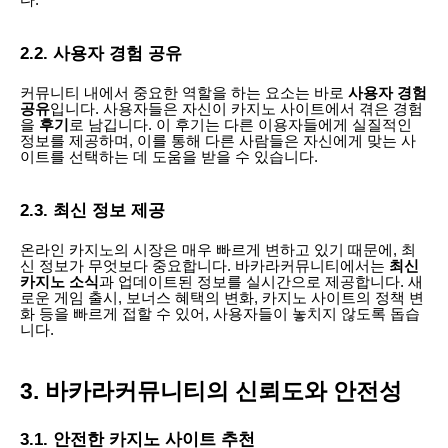
2.2. 사용자 경험 공유
커뮤니티 내에서 중요한 역할을 하는 요소는 바로
사용자 경험
공유
입니다. 사용자들은 자신이 카지노 사이트에서 겪은 경험
을
후기
로 남깁니다. 이 후기는 다른 이용자들에게 실질적인
정보를 제공하며, 이를 통해 다른 사람들은 자신에게 맞는 사
이트를 선택하는 데 도움을 받을 수 있습니다.
2.3. 최신 정보 제공
온라인 카지노의 시장은 매우 빠르게 변하고 있기 때문에, 최
신 정보가 무엇보다 중요합니다. 바카라커뮤니티에서는
최신
카지노 소식
과 업데이트된 정보를 실시간으로 제공합니다. 새
로운 게임 출시, 보너스 혜택의 변화, 카지노 사이트의 정책 변
화 등을 빠르게 접할 수 있어, 사용자들이 놓치지 않도록 돕습
니다.
3. 바카라커뮤니티의 신뢰도와 안전성
3.1. 안전한 카지노 사이트 추천