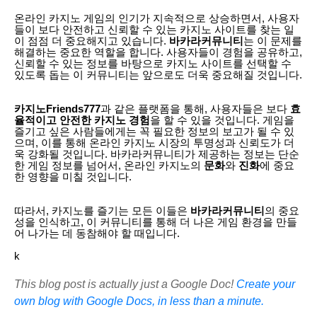
온라인 카지노 게임의 인기가 지속적으로 상승하면서, 사용자
들이 보다 안전하고 신뢰할 수 있는 카지노 사이트를 찾는 일
이 점점 더 중요해지고 있습니다.
바카라커뮤니티
는 이 문제를
해결하는 중요한 역할을 합니다. 사용자들이 경험을 공유하고,
신뢰할 수 있는 정보를 바탕으로 카지노 사이트를 선택할 수
있도록 돕는 이 커뮤니티는 앞으로도 더욱 중요해질 것입니다.
카지노Friends777
과 같은 플랫폼을 통해, 사용자들은 보다
효
율적이고 안전한 카지노 경험
을 할 수 있을 것입니다. 게임을
즐기고 싶은 사람들에게는 꼭 필요한 정보의 보고가 될 수 있
으며, 이를 통해 온라인 카지노 시장의 투명성과 신뢰도가 더
욱 강화될 것입니다. 바카라커뮤니티가 제공하는 정보는 단순
한 게임 정보를 넘어서, 온라인 카지노의
문화
와
진화
에 중요
한 영향을 미칠 것입니다.
따라서, 카지노를 즐기는 모든 이들은
바카라커뮤니티
의 중요
성을 인식하고, 이 커뮤니티를 통해 더 나은 게임 환경을 만들
어 나가는 데 동참해야 할 때입니다.
k
This blog post is actually just a Google Doc!
Create your
own blog with Google Docs, in less than a minute.