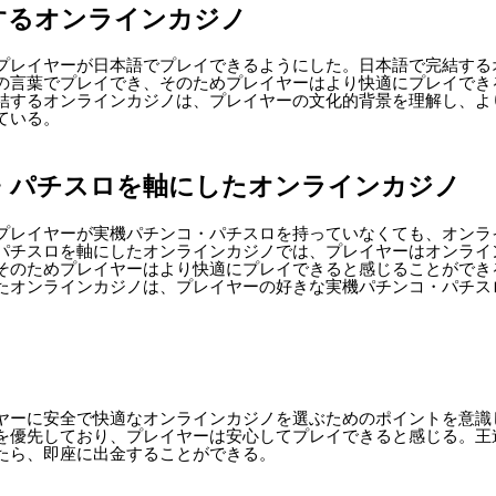
するオンラインカジノ
プレイヤーが日本語でプレイできるようにした。日本語で完結する
の言葉でプレイでき、そのためプレイヤーはより快適にプレイでき
結するオンラインカジノは、プレイヤーの文化的背景を理解し、よ
ている。
・パチスロを軸にしたオンラインカジノ
プレイヤーが実機パチンコ・パチスロを持っていなくても、オンラ
パチスロを軸にしたオンラインカジノでは、プレイヤーはオンライ
そのためプレイヤーはより快適にプレイできると感じることができ
たオンラインカジノは、プレイヤーの好きな実機パチンコ・パチス
。
ヤーに安全で快適なオンラインカジノを選ぶためのポイントを意識
を優先しており、プレイヤーは安心してプレイできると感じる。王
たら、即座に出金することができる。