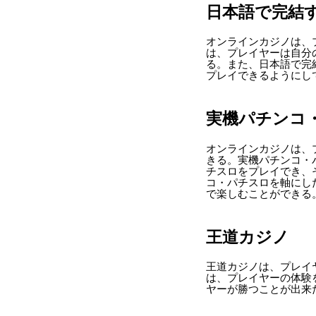
日本語で完結
オンラインカジノは、
は、プレイヤーは自分
る。また、日本語で完
プレイできるようにし
実機パチンコ
オンラインカジノは、
きる。実機パチンコ・
チスロをプレイでき、
コ・パチスロを軸にし
で楽しむことができる
王道カジノ
王道カジノは、プレイ
は、プレイヤーの体験
ヤーが勝つことが出来