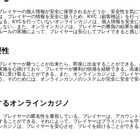
プレイヤーの個人情報が安全に保管されるかどうか、安全性を気に
は、プレイヤーの情報を安全に扱うため、KYC（顧客検証）を行っ
なる。KYCを行っていないオンラインカジノは、個人情報を安全に
しない。また、オンラインカジノは、プレイヤーの勝負の結果を厳
ルールの実施によって、プレイヤーは安心してプレイできると感じ
要性
プレイヤーが勝つことが出来たら、即座に出金することができる。
実施を心掛けており、プレイヤーが勝利の快感を経験できる。高速
実に受け取ることができる。また、オンラインカジノは、プレイヤ
う。そのためには、オンラインカジノのシステムが完全に安全で安
するオンラインカジノ
、プレイヤーの匿名性を重視している。プレイヤーは、アカウント
することができる。それによって、プレイヤーはプライバシーを守
ンカジノは、プレイヤーを安心させ、プレイを続けることができる