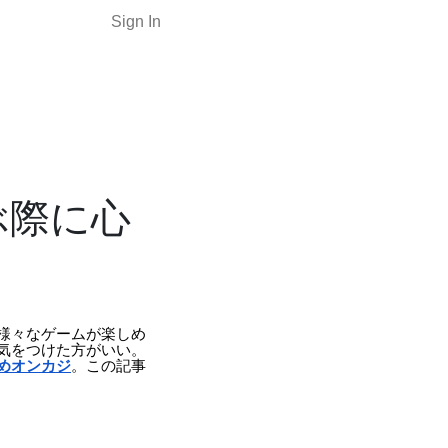
Sign In
ぶ際に心
様々なゲームが楽しめ
気をつけた方がいい。
めオンカジ
。この記事