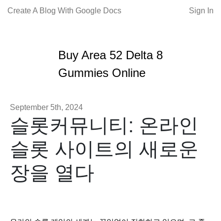
Create A Blog With Google Docs
Sign In
Buy Area 52 Delta 8
Gummies Online
September 5th, 2024
슬롯커뮤니티: 온라인
슬롯 사이트의 새로운
장을 열다