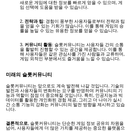
새로운 게임에 대한 정보를 빠르게 얻을 수 있으며, 게
임 선택에 도움을 받을 수 있습니다.
전략과 팁
: 경험이 풍부한 사용자들로부터 전략과 팁
을 얻을 수 있는 기회가 많습니다. 이를 통해 게임의 승
률을 높일 수 있는 유용한 정보를 얻을 수 있습니다.
커뮤니티 활동
: 슬롯커뮤니티는 사용자들 간의 소통
을 활발히 진행할 수 있는 공간을 제공합니다. 이를 통
해 사용자들은 같은 관심사를 가진 사람들과 교류하며,
게임 외적인 부분에서도 즐거움을 느낄 수 있습니다.
미래의 슬롯커뮤니티
슬롯커뮤니티는 앞으로도 계속 발전해 나갈 것입니다. 기술의
발전과 사용자들의 변화하는 요구를 반영하여 커뮤니티의 기
능과 역할이 점점 더 중요해질 것입니다. 특히, 인공지능과 빅
데이터를 활용한 개인화된 경험 제공, 그리고 더 나아가 실시
간 소통 기능의 강화는 커뮤니티의 발전 방향을 제시하고 있습
니다.
결론적으로
, 슬롯커뮤니티는 단순한 게임 정보 공유의 차원을
넘어, 사용자들에게 더 많은 가치를 제공하는 중요한 플랫폼으