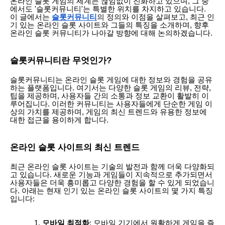
온라인 슬롯 게임의 세계는 끊임없이 진화하고 있으며, 그 중
에서도 '슬롯커뮤니티'는 특별한 위치를 차지하고 있습니다.
이 글에서는
슬롯커뮤니티
의 정의와 이점을 살펴보고, 최근 인
기 있는 온라인 슬롯 사이트와 그들의 특징을 소개하며, 향후
온라인 슬롯 커뮤니티가 나아갈 방향에 대해 논의하겠습니다.
슬롯커뮤니티란 무엇인가?
슬롯커뮤니티는 온라인 슬롯 게임에 대한 정보와 경험을 공유
하는 플랫폼입니다. 여기서는 다양한 슬롯 게임의 리뷰, 전략,
팁을 제공하며, 사용자들 간의 소통과 정보 교환이 활발히 이
루어집니다. 이러한 커뮤니티는 사용자들에게 단순한 게임 이
상의 가치를 제공하며, 게임의 최신 트렌드와 유용한 정보에
대한 접근을 용이하게 합니다.
온라인 슬롯 사이트의 최신 트렌드
최근 온라인 슬롯 사이트는 기술의 발전과 함께 더욱 다양화되
고 있습니다. 새로운 기능과 게임들이 지속적으로 추가되면서
사용자들은 더욱 흥미롭고 다양한 경험을 할 수 있게 되었습니
다. 아래는 현재 인기 있는 온라인 슬롯 사이트의 몇 가지 특징
입니다:
모바일 최적화
: 모바일 기기에서 원활하게 게임을 즐